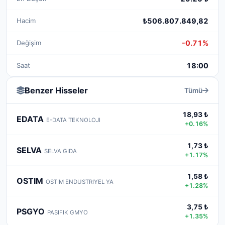
Hacim
₺506.807.849,82
Değişim
-0.71%
Saat
18:00
Benzer Hisseler
Tümü
18,93 ₺
EDATA
E-DATA TEKNOLOJI
+0.16%
1,73 ₺
SELVA
SELVA GIDA
+1.17%
1,58 ₺
OSTIM
OSTIM ENDUSTRIYEL YA
+1.28%
3,75 ₺
PSGYO
PASIFIK GMYO
+1.35%