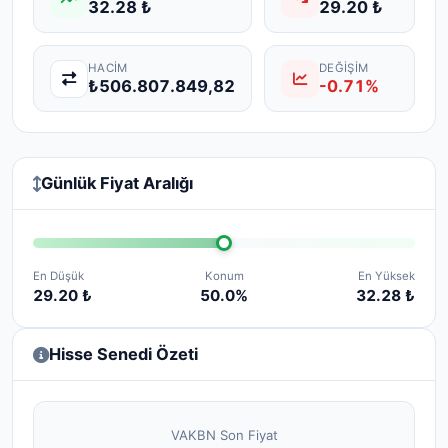
32.28 ₺
29.20 ₺
HACIM
DEĞIŞIM
₺506.807.849,82
-0.71%
Günlük Fiyat Aralığı
En Düşük
Konum
En Yüksek
29.20 ₺
50.0%
32.28 ₺
Hisse Senedi Özeti
VAKBN Son Fiyat