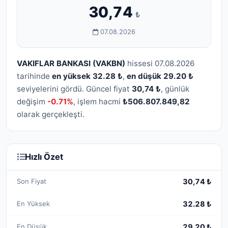
30,74
₺
07.08.2026
VAKIFLAR BANKASI (VAKBN)
hissesi 07.08.2026
tarihinde
en yüksek 32.28 ₺
,
en düşük 29.20 ₺
seviyelerini gördü. Güncel fiyat
30,74 ₺
, günlük
değişim
-0.71%
, işlem hacmi
₺506.807.849,82
olarak gerçekleşti.
Hızlı Özet
Son Fiyat
30,74 ₺
En Yüksek
32.28 ₺
En Düşük
29.20 ₺