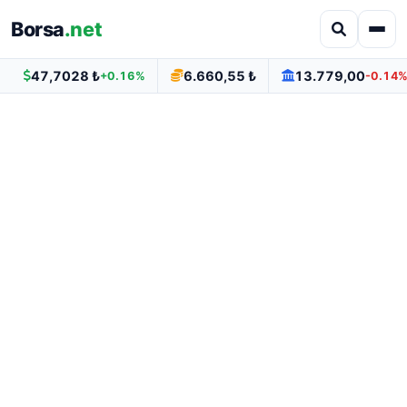
Borsa
.net
47,7028 ₺
6.660,55 ₺
13.779,00
+0.16%
-0.14