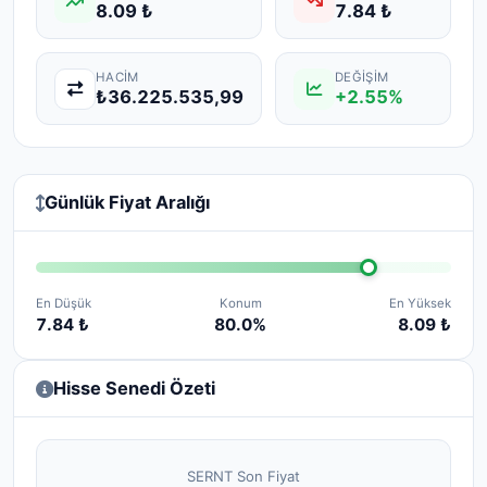
8.09 ₺
7.84 ₺
HACIM
DEĞIŞIM
₺36.225.535,99
+2.55%
Günlük Fiyat Aralığı
En Düşük
Konum
En Yüksek
7.84 ₺
80.0%
8.09 ₺
Hisse Senedi Özeti
SERNT Son Fiyat