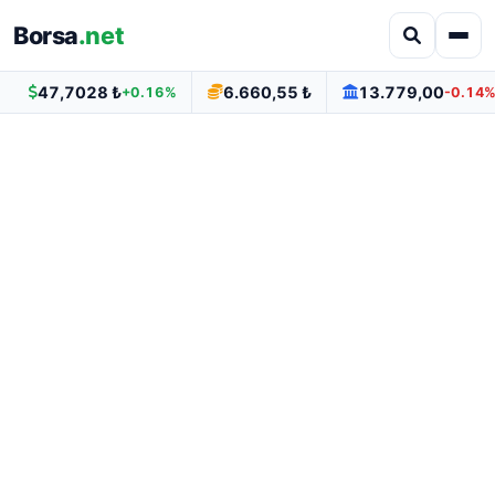
Borsa
.net
47,7028 ₺
6.660,55 ₺
13.779,00
+0.16%
-0.14