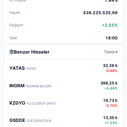
7.84 ₺
Hacim
₺36.225.535,99
Değişim
+2.55%
Saat
18:00
Benzer Hisseler
Tümü
32,26 ₺
YATAS
YATAS
-0.68%
398,25 ₺
INGRM
INGRAM BILISIM
+3.44%
19,73 ₺
KZGYO
KUZUGRUP GMYO
-0.70%
13,30 ₺
GSDDE
GSD DENIZCILIK
+1.22%