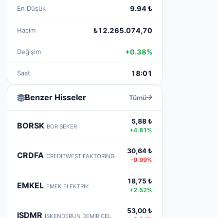
En Düşük
9.94 ₺
Hacim
₺12.265.074,70
Değişim
+0.38%
Saat
18:01
Benzer Hisseler
Tümü
5,88 ₺
BORSK
BOR SEKER
+4.81%
30,64 ₺
CRDFA
CREDITWEST FAKTORING
-9.99%
18,75 ₺
EMKEL
EMEK ELEKTRIK
+2.52%
53,00 ₺
ISDMR
ISKENDERUN DEMIR CEL