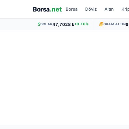
Borsa
.net
Borsa
Döviz
Altın
Kri
47,7028 ₺
6
+0.16%
DOLAR
GRAM ALTIN