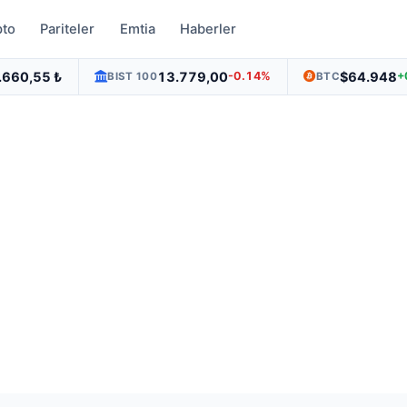
pto
Pariteler
Emtia
Haberler
.660,55 ₺
13.779,00
$64.948
-0.14%
+
BIST 100
BTC