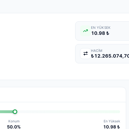
EN YÜKSEK
10.98 ₺
HACIM
₺12.265.074,7
Konum
En Yüksek
50.0%
10.98 ₺