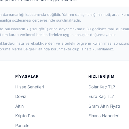
rım danışmanlığı kapsamında değildir. Yatırım danışmanlığı hizmeti; aracı ku
şmanlığı sözleşmesi çerçevesinde sunulmaktadır.
 bulunanların kişisel görüşlerine dayanmaktadır. Bu görüşler mali durumunuz
ırım kararı verilmesi beklentilerinize uygun sonuçlar doğurmayabilir.
aklardaki hata ve eksikliklerden ve sitedeki bilgilerin kullanılması sonucun
Koruma Marka Belgesi" altında korunmakta olup izinsiz kullanılamaz.
PIYASALAR
HIZLI ERIŞIM
Hisse Senetleri
Dolar Kaç TL?
Döviz
Euro Kaç TL?
Altın
Gram Altın Fiyatı
Kripto Para
Finans Haberleri
Pariteler