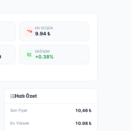
EN DÜŞÜK
9.94 ₺
DEĞIŞIM
0
+0.38%
Hızlı Özet
Son Fiyat
10,46 ₺
En Yüksek
10.98 ₺