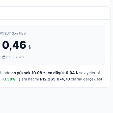
PNSUT Son Fiyat
10,46
₺
07.08.2026
rihinde
en yüksek 10.98 ₺
,
en düşük 9.94 ₺
seviyelerini
m
+0.38%
, işlem hacmi
₺12.265.074,70
olarak gerçekleşti.