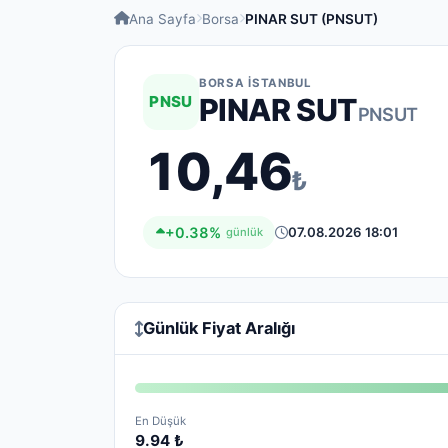
Ana Sayfa
Borsa
PINAR SUT (PNSUT)
BORSA İSTANBUL
PNSU
PINAR SUT
PNSUT
10,46
₺
+0.38%
07.08.2026 18:01
günlük
Günlük Fiyat Aralığı
En Düşük
9.94 ₺