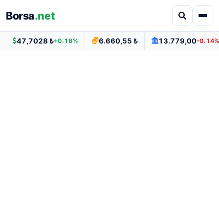
Borsa
.net
47,7028 ₺
6.660,55 ₺
13.779,00
+0.16%
-0.14