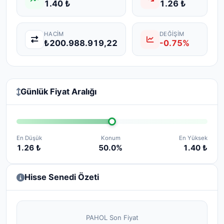
1.40 ₺
1.26 ₺
HACIM
DEĞIŞIM
₺200.988.919,22
-0.75%
Günlük Fiyat Aralığı
En Düşük
Konum
En Yüksek
1.26 ₺
50.0%
1.40 ₺
Hisse Senedi Özeti
PAHOL Son Fiyat