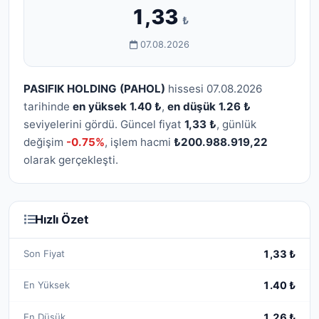
1,33
₺
07.08.2026
PASIFIK HOLDING (PAHOL)
hissesi 07.08.2026
tarihinde
en yüksek 1.40 ₺
,
en düşük 1.26 ₺
seviyelerini gördü. Güncel fiyat
1,33 ₺
, günlük
değişim
-0.75%
, işlem hacmi
₺200.988.919,22
olarak gerçekleşti.
Hızlı Özet
Son Fiyat
1,33 ₺
En Yüksek
1.40 ₺
En Düşük
1.26 ₺