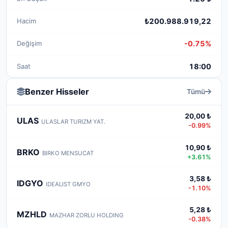
Hacim
₺200.988.919,22
Değişim
-0.75%
Saat
18:00
Benzer Hisseler
Tümü
20,00 ₺
ULAS
ULASLAR TURIZM YAT.
-0.99%
10,90 ₺
BRKO
BIRKO MENSUCAT
+3.61%
3,58 ₺
IDGYO
IDEALIST GMYO
-1.10%
5,28 ₺
MZHLD
MAZHAR ZORLU HOLDING
-0.38%