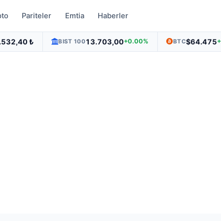
pto
Pariteler
Emtia
Haberler
.532,40 ₺
13.703,00
$64.475
+0.00%
BIST 100
BTC