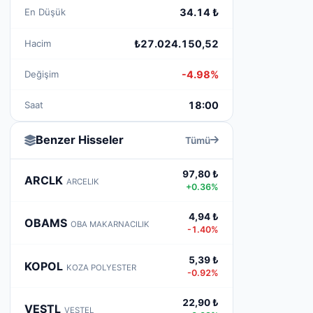
En Düşük
34.14 ₺
Hacim
₺27.024.150,52
Değişim
-4.98%
Saat
18:00
Benzer Hisseler
Tümü
97,80 ₺
ARCLK
ARCELIK
+0.36%
4,94 ₺
OBAMS
OBA MAKARNACILIK
-1.40%
5,39 ₺
KOPOL
KOZA POLYESTER
-0.92%
22,90 ₺
VESTL
VESTEL