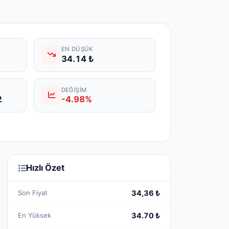
EN DÜŞÜK
34.14 ₺
DEĞIŞIM
2
-4.98%
Hızlı Özet
Son Fiyat
34,36 ₺
En Yüksek
34.70 ₺