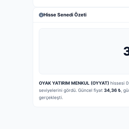
Hisse Senedi Özeti
OYAK YATIRIM MENKUL (OYYAT)
hissesi 0
seviyelerini gördü. Güncel fiyat
34,36 ₺
, g
gerçekleşti.