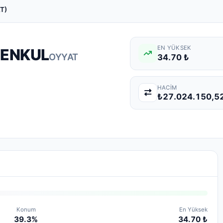
T)
EN YÜKSEK
MENKUL
OYYAT
34.70 ₺
HACIM
₺27.024.150,5
Konum
En Yüksek
39.3%
34.70 ₺