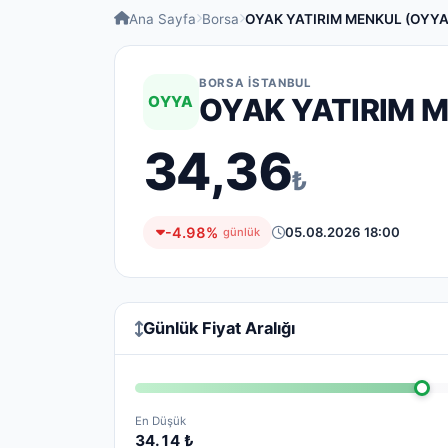
Ana Sayfa
Borsa
OYAK YATIRIM MENKUL (OYYA
BORSA İSTANBUL
OYYA
OYAK YATIRIM 
34,36
₺
-4.98%
05.08.2026 18:00
günlük
Günlük Fiyat Aralığı
En Düşük
34.14 ₺