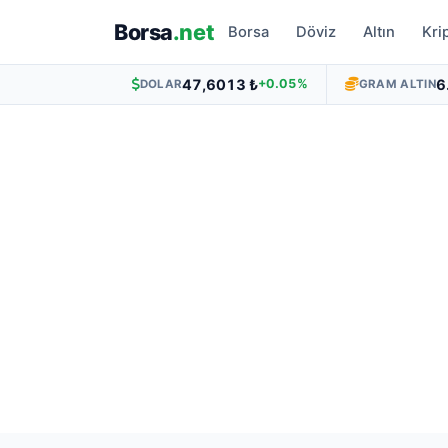
Borsa
.net
Borsa
Döviz
Altın
Kri
47,6013 ₺
6
+0.05%
DOLAR
GRAM ALTIN