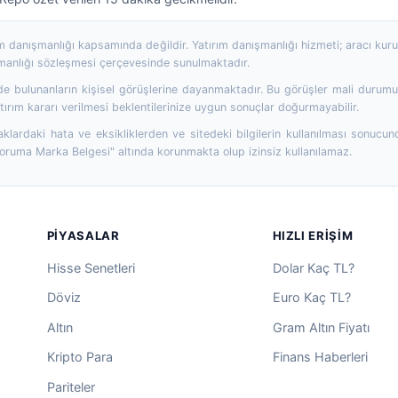
rım danışmanlığı kapsamında değildir. Yatırım danışmanlığı hizmeti; aracı ku
şmanlığı sözleşmesi çerçevesinde sunulmaktadır.
 bulunanların kişisel görüşlerine dayanmaktadır. Bu görüşler mali durumunuz
ırım kararı verilmesi beklentilerinize uygun sonuçlar doğurmayabilir.
aklardaki hata ve eksikliklerden ve sitedeki bilgilerin kullanılması sonucun
Koruma Marka Belgesi" altında korunmakta olup izinsiz kullanılamaz.
PIYASALAR
HIZLI ERIŞIM
Hisse Senetleri
Dolar Kaç TL?
Döviz
Euro Kaç TL?
Altın
Gram Altın Fiyatı
Kripto Para
Finans Haberleri
Pariteler