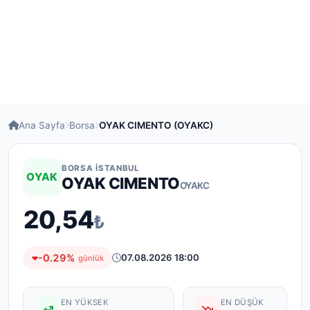
Ana Sayfa
Borsa
OYAK CIMENTO (OYAKC)
BORSA İSTANBUL
OYAK
OYAK CIMENTO
OYAKC
20,54
₺
-0.29%
07.08.2026 18:00
günlük
EN YÜKSEK
EN DÜŞÜK