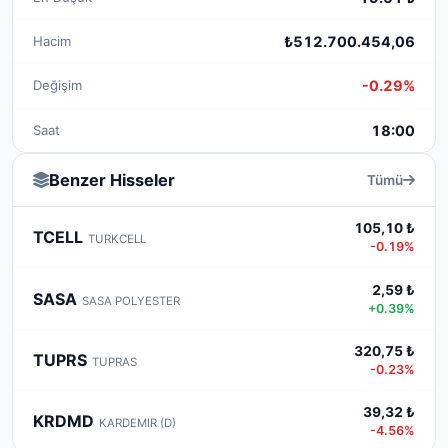
Hacim
₺512.700.454,06
Değişim
-0.29%
Saat
18:00
Benzer Hisseler
Tümü
105,10 ₺
TCELL
TURKCELL
-0.19%
2,59 ₺
SASA
SASA POLYESTER
+0.39%
320,75 ₺
TUPRS
TUPRAS
-0.23%
39,32 ₺
KRDMD
KARDEMIR (D)
-4.56%