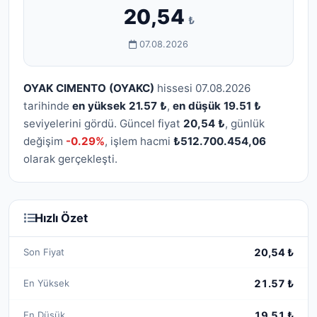
20,54
₺
07.08.2026
OYAK CIMENTO (OYAKC)
hissesi 07.08.2026
tarihinde
en yüksek 21.57 ₺
,
en düşük 19.51 ₺
seviyelerini gördü. Güncel fiyat
20,54 ₺
, günlük
değişim
-0.29%
, işlem hacmi
₺512.700.454,06
olarak gerçekleşti.
Hızlı Özet
Son Fiyat
20,54 ₺
En Yüksek
21.57 ₺
En Düşük
19.51 ₺