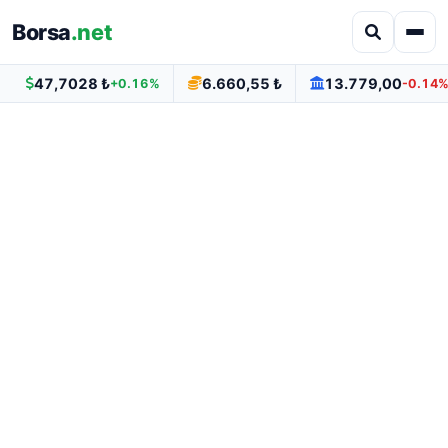
Borsa
.net
47,7028 ₺
6.660,55 ₺
13.779,00
+0.16%
-0.14