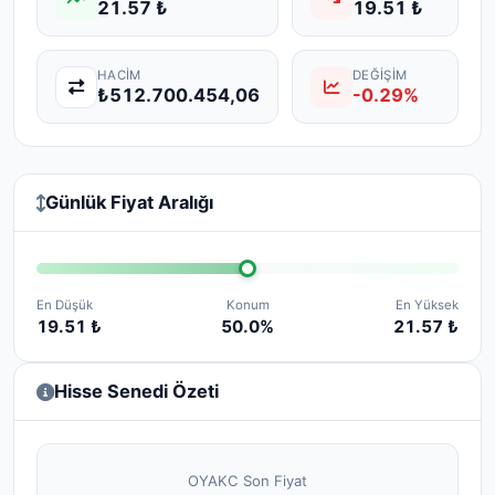
21.57 ₺
19.51 ₺
HACIM
DEĞIŞIM
₺512.700.454,06
-0.29%
Günlük Fiyat Aralığı
En Düşük
Konum
En Yüksek
19.51 ₺
50.0%
21.57 ₺
Hisse Senedi Özeti
OYAKC Son Fiyat