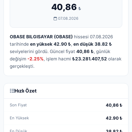
40,86
₺
07.08.2026
OBASE BILGISAYAR (OBASE)
hissesi 07.08.2026
tarihinde
en yüksek 42.90 ₺
,
en düşük 38.82 ₺
seviyelerini gördü. Güncel fiyat
40,86 ₺
, günlük
değişim
-2.25%
, işlem hacmi
₺23.281.407,52
olarak
gerçekleşti.
Hızlı Özet
Son Fiyat
40,86 ₺
En Yüksek
42.90 ₺
En Düşük
38.82 ₺