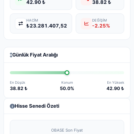
42.90 ₺
38.82 ₺
HACIM
DEĞIŞIM
₺23.281.407,52
-2.25%
Günlük Fiyat Aralığı
En Düşük
Konum
En Yüksek
38.82 ₺
50.0%
42.90 ₺
Hisse Senedi Özeti
OBASE Son Fiyat