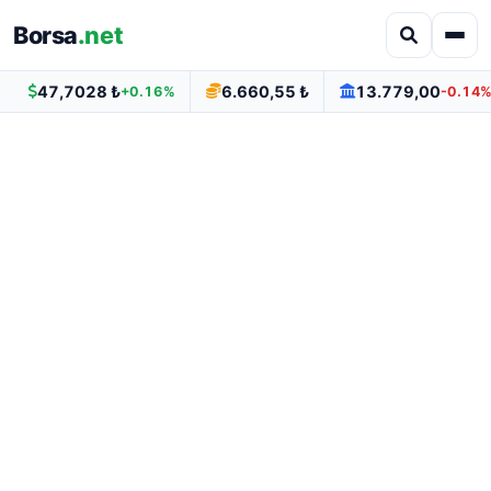
Borsa
.net
47,7028 ₺
6.660,55 ₺
13.779,00
+0.16%
-0.14