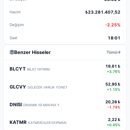
Hacim
₺23.281.407,52
Değişim
-2.25%
Saat
18:01
Benzer Hisseler
Tümü
19,61 ₺
BLCYT
BILICI YATIRIM
+3.76%
52,95 ₺
GLCVY
GELECEK VARLIK YONET
+1.15%
20,28 ₺
DNISI
DINAMIK ISI MAKINA Y
-1.74%
2,22 ₺
KATMR
KATMERCILER EKIPMAN
+0.45%