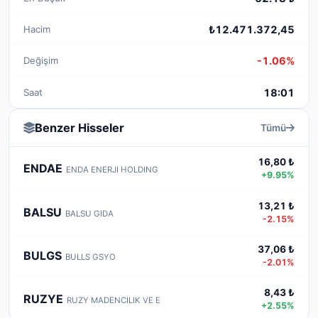
Hacim
₺12.471.372,45
Değişim
-1.06%
Saat
18:01
Benzer Hisseler
Tümü
16,80 ₺
ENDAE
ENDA ENERJI HOLDING
+9.95%
13,21 ₺
BALSU
BALSU GIDA
-2.15%
37,06 ₺
BULGS
BULLS GSYO
-2.01%
8,43 ₺
RUZYE
RUZY MADENCILIK VE E
+2.55%