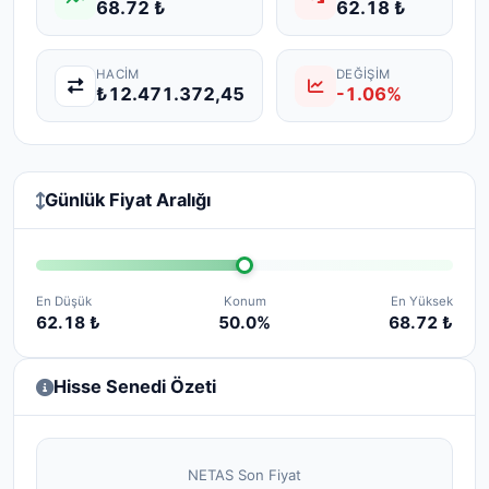
68.72 ₺
62.18 ₺
HACIM
DEĞIŞIM
₺12.471.372,45
-1.06%
Günlük Fiyat Aralığı
En Düşük
Konum
En Yüksek
62.18 ₺
50.0%
68.72 ₺
Hisse Senedi Özeti
NETAS Son Fiyat