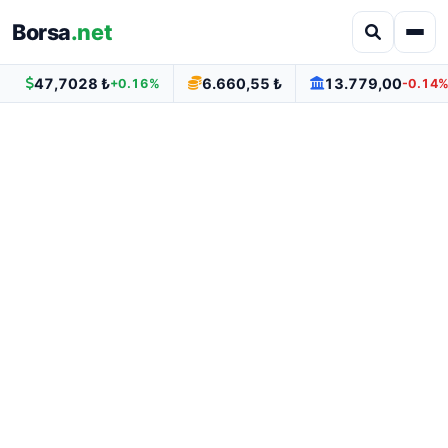
Borsa
.net
47,7028 ₺
6.660,55 ₺
13.779,00
+0.16%
-0.14