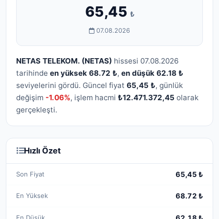
65,45
₺
07.08.2026
NETAS TELEKOM. (NETAS)
hissesi 07.08.2026
tarihinde
en yüksek 68.72 ₺
,
en düşük 62.18 ₺
seviyelerini gördü. Güncel fiyat
65,45 ₺
, günlük
değişim
-1.06%
, işlem hacmi
₺12.471.372,45
olarak
gerçekleşti.
Hızlı Özet
Son Fiyat
65,45 ₺
En Yüksek
68.72 ₺
En Düşük
62.18 ₺