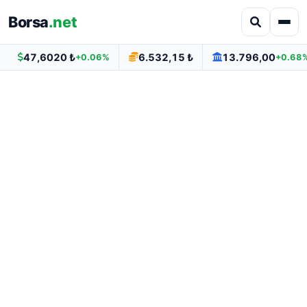
Borsa
.net
47,6020 ₺
6.532,15 ₺
13.796,00
+0.06%
+0.68