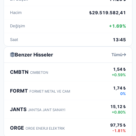
Hacim
₺29.519.582,41
Değişim
+1.69%
Saat
13:45
Benzer Hisseler
Tümü
1,54 ₺
CMBTN
CIMBETON
+0.59%
1,74 ₺
FORMT
FORMET METAL VE CAM
0%
15,12 ₺
JANTS
JANTSA JANT SANAYI
+0.80%
97,75 ₺
ORGE
ORGE ENERJI ELEKTRIK
-1.81%