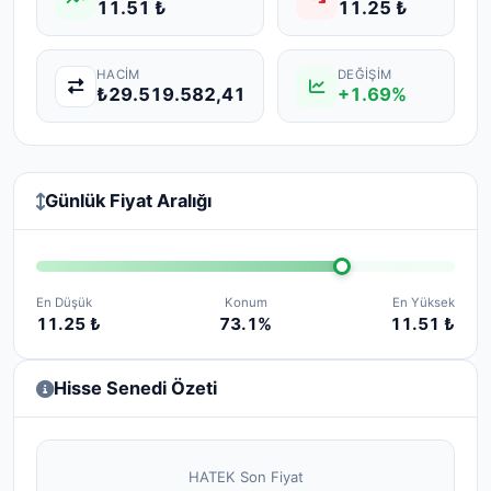
11.51 ₺
11.25 ₺
HACIM
DEĞIŞIM
₺29.519.582,41
+1.69%
Günlük Fiyat Aralığı
En Düşük
Konum
En Yüksek
11.25 ₺
73.1%
11.51 ₺
Hisse Senedi Özeti
HATEK Son Fiyat