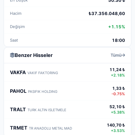
50.30 ₺
Hacim
₺37.356.048,60
Değişim
+1.15%
Saat
18:00
Benzer Hisseler
Tümü
11,24 ₺
VAKFA
VAKIF FAKTORING
+2.18%
1,33 ₺
PAHOL
PASIFIK HOLDING
-0.75%
52,10 ₺
TRALT
TURK ALTIN ISLETMELE
+5.38%
140,70 ₺
TRMET
TR ANADOLU METAL MAD
+3.53%