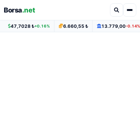
Borsa
.net
47,7028 ₺
6.660,55 ₺
13.779,00
+0.16%
-0.14