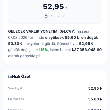
52,95
₺
07.08.2026
GELECEK VARLIK YONETIMI (GLCVY)
hissesi
07.08.2026 tarihinde
en yüksek 55.60 ₺
,
en düşük
50.30 ₺
seviyelerini gördü. Güncel fiyat
52,95 ₺
,
günlük değişim
+1.15%
, işlem hacmi
₺37.356.048,60
olarak gerçekleşti.
Hızlı Özet
Son Fiyat
52,95 ₺
En Yüksek
55.60 ₺
En Düşük