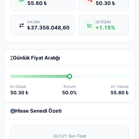
55.60 ₺
50.30 ₺
HACIM
DEĞIŞIM
₺37.356.048,60
+1.15%
Günlük Fiyat Aralığı
En Düşük
Konum
En Yüksek
50.30 ₺
50.0%
55.60 ₺
Hisse Senedi Özeti
GLCVY Son Fiyat