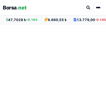
Borsa
.net
47,7028 ₺
6.660,55 ₺
13.779,00
+0.16%
-0.14