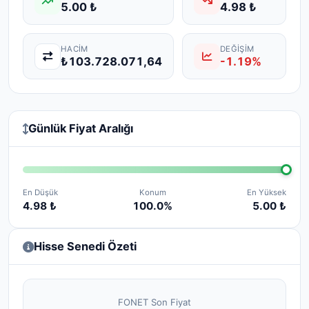
5.00 ₺
4.98 ₺
HACIM
DEĞIŞIM
₺103.728.071,64
-1.19%
Günlük Fiyat Aralığı
En Düşük
Konum
En Yüksek
4.98 ₺
100.0%
5.00 ₺
Hisse Senedi Özeti
FONET Son Fiyat