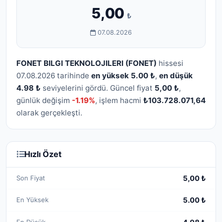
5,00
₺
07.08.2026
FONET BILGI TEKNOLOJILERI (FONET)
hissesi
07.08.2026 tarihinde
en yüksek 5.00 ₺
,
en düşük
4.98 ₺
seviyelerini gördü. Güncel fiyat
5,00 ₺
,
günlük değişim
-1.19%
, işlem hacmi
₺103.728.071,64
olarak gerçekleşti.
Hızlı Özet
Son Fiyat
5,00 ₺
En Yüksek
5.00 ₺
En Düşük