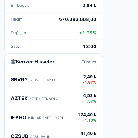
En Düşük
2.64 ₺
Hacim
₺70.383.668,00
Değişim
+1.09%
Saat
18:00
Benzer Hisseler
Tümü
2,49 ₺
SRVGY
SERVET GMYO
-1.97%
4,52 ₺
AZTEK
AZTEK TEKNOLOJI
+1.57%
174,40 ₺
IEYHO
ISIKLAR ENERJI YAPI
+1.10%
41,40 ₺
OZSUB
OZSU BALIK