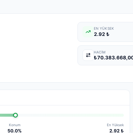
EN YÜKSEK
2.92 ₺
HACIM
₺70.383.668,0
Konum
En Yüksek
50.0%
2.92 ₺