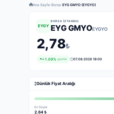
Ana Sayfa
Borsa
EYG GMYO (EYGYO)
BORSA İSTANBUL
EYGY
EYG GMYO
EYGYO
2,78
₺
+1.09%
07.08.2026 18:00
günlük
Günlük Fiyat Aralığı
En Düşük
2.64 ₺