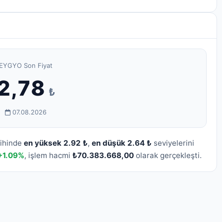
EYGYO Son Fiyat
2,78
₺
07.08.2026
rihinde
en yüksek 2.92 ₺
,
en düşük 2.64 ₺
seviyelerini
+1.09%
, işlem hacmi
₺70.383.668,00
olarak gerçekleşti.