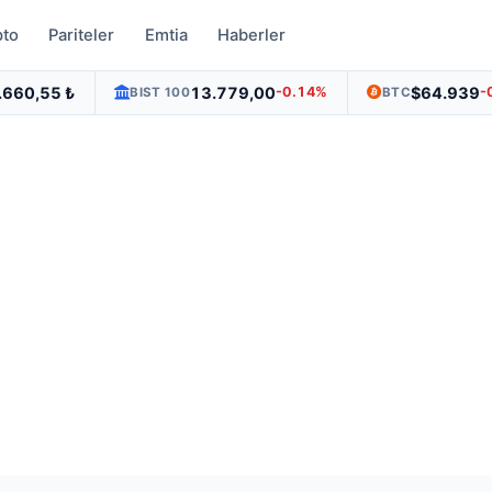
pto
Pariteler
Emtia
Haberler
.660,55 ₺
13.779,00
$64.939
-0.14%
-
BIST 100
BTC