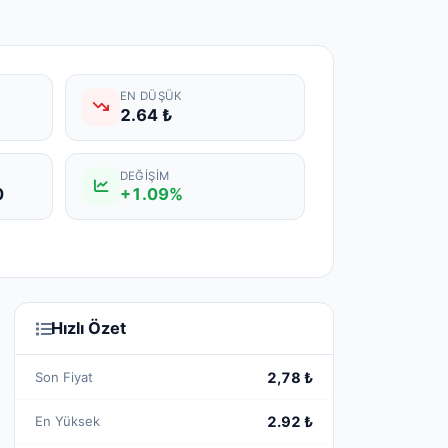
EN DÜŞÜK
2.64 ₺
DEĞIŞIM
0
+1.09%
Hızlı Özet
Son Fiyat
2,78 ₺
En Yüksek
2.92 ₺