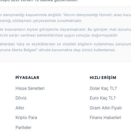
rım danışmanlığı kapsamında değildir. Yatırım danışmanlığı hizmeti; aracı ku
şmanlığı sözleşmesi çerçevesinde sunulmaktadır.
 bulunanların kişisel görüşlerine dayanmaktadır. Bu görüşler mali durumunuz
ırım kararı verilmesi beklentilerinize uygun sonuçlar doğurmayabilir.
aklardaki hata ve eksikliklerden ve sitedeki bilgilerin kullanılması sonucun
Koruma Marka Belgesi" altında korunmakta olup izinsiz kullanılamaz.
PIYASALAR
HIZLI ERIŞIM
Hisse Senetleri
Dolar Kaç TL?
Döviz
Euro Kaç TL?
Altın
Gram Altın Fiyatı
Kripto Para
Finans Haberleri
Pariteler