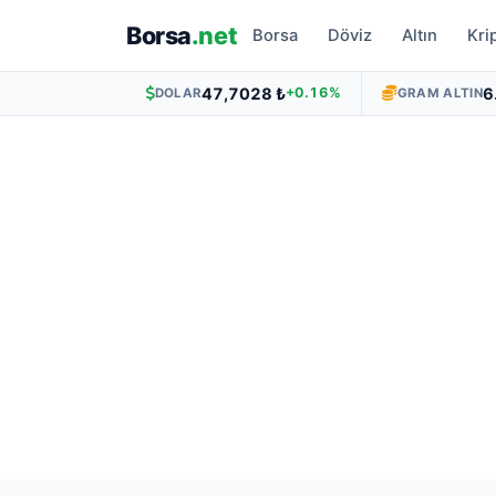
Borsa
.net
Borsa
Döviz
Altın
Kri
47,7028 ₺
6
+0.16%
DOLAR
GRAM ALTIN