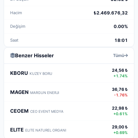
Hacim
₺2.469.676,32
Değişim
0.00%
Saat
18:01
Benzer Hisseler
Tümü
24,56 ₺
KBORU
KUZEY BORU
+1.74%
36,76 ₺
MAGEN
MARGUN ENERJI
-1.76%
22,98 ₺
CEOEM
CEO EVENT MEDYA
+0.61%
29,00 ₺
ELITE
ELITE NATUREL ORGANI
+0.69%