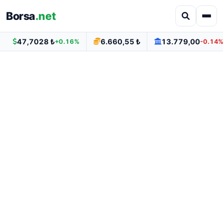
Borsa
.net
47,7028 ₺
6.660,55 ₺
13.779,00
+0.16%
-0.14