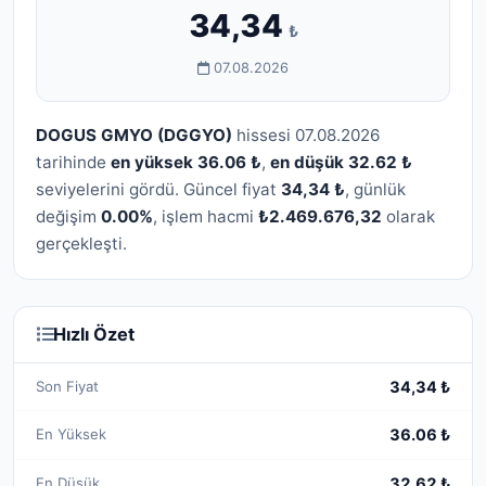
34,34
₺
07.08.2026
DOGUS GMYO (DGGYO)
hissesi 07.08.2026
tarihinde
en yüksek 36.06 ₺
,
en düşük 32.62 ₺
seviyelerini gördü. Güncel fiyat
34,34 ₺
, günlük
değişim
0.00%
, işlem hacmi
₺2.469.676,32
olarak
gerçekleşti.
Hızlı Özet
Son Fiyat
34,34 ₺
En Yüksek
36.06 ₺
En Düşük
32.62 ₺