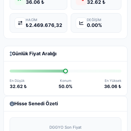
36.06 ₺
32.62 ₺
HACIM
DEĞIŞIM
₺2.469.676,32
0.00%
Günlük Fiyat Aralığı
En Düşük
Konum
En Yüksek
32.62 ₺
50.0%
36.06 ₺
Hisse Senedi Özeti
DGGYO Son Fiyat