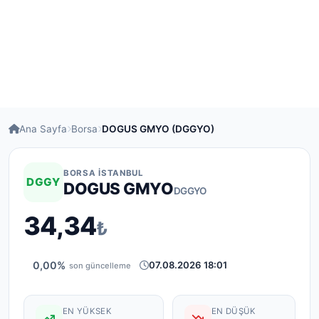
Ana Sayfa
Borsa
DOGUS GMYO (DGGYO)
BORSA İSTANBUL
DGGY
DOGUS GMYO
DGGYO
34,34
₺
0,00%
07.08.2026 18:01
son güncelleme
EN YÜKSEK
EN DÜŞÜK