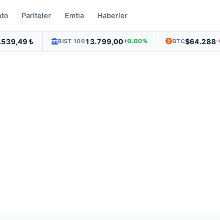
pto
Pariteler
Emtia
Haberler
.539,49 ₺
13.799,00
$64.288
+0.00%
BIST 100
BTC