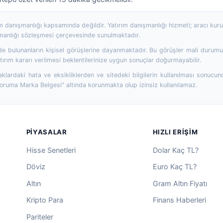
rım danışmanlığı kapsamında değildir. Yatırım danışmanlığı hizmeti; aracı ku
şmanlığı sözleşmesi çerçevesinde sunulmaktadır.
 bulunanların kişisel görüşlerine dayanmaktadır. Bu görüşler mali durumunuz
ırım kararı verilmesi beklentilerinize uygun sonuçlar doğurmayabilir.
aklardaki hata ve eksikliklerden ve sitedeki bilgilerin kullanılması sonucun
Koruma Marka Belgesi" altında korunmakta olup izinsiz kullanılamaz.
PIYASALAR
HIZLI ERIŞIM
Hisse Senetleri
Dolar Kaç TL?
Döviz
Euro Kaç TL?
Altın
Gram Altın Fiyatı
Kripto Para
Finans Haberleri
Pariteler