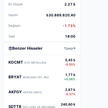
En Düşük
2.27 ₺
Hacim
₺30.889.820,40
Değişim
-1.73%
Saat
18:00
Benzer Hisseler
Tümü
5,45 ₺
KOCMT
KOC METALURJI
-0.55%
1,77 ₺
BRYAT
BORUSAN YAT. PAZ.
+0.06%
2,67 ₺
AKFGY
AKFEN GMYO
-0.37%
240,60 ₺
SDTTR
SDT UZAY VE SAVUNMA