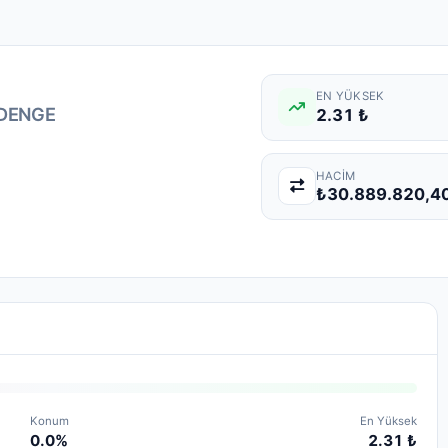
EN YÜKSEK
DENGE
2.31 ₺
HACIM
₺30.889.820,4
Konum
En Yüksek
0.0%
2.31 ₺