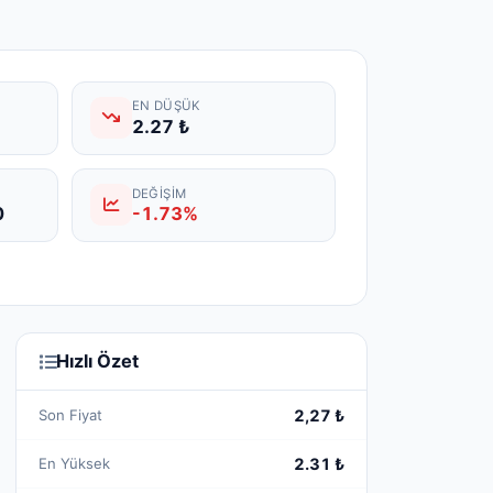
EN DÜŞÜK
2.27 ₺
DEĞIŞIM
0
-1.73%
Hızlı Özet
Son Fiyat
2,27 ₺
En Yüksek
2.31 ₺