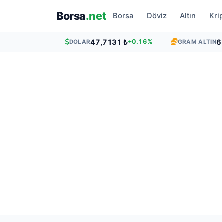
Borsa
.net
Borsa
Döviz
Altın
Kri
47,7131 ₺
6
+0.16%
DOLAR
GRAM ALTIN