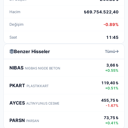
Hacim
₺69.754.522,40
Değişim
-0.89%
Saat
11:45
Benzer Hisseler
Tümü
3,66 ₺
NIBAS
NIGBAS NIGDE BETON
+0.55%
119,40 ₺
PKART
PLASTIKKART
+0.51%
455,75 ₺
AYCES
ALTINYUNUS CESME
-1.67%
73,75 ₺
PARSN
PARSAN
+0.41%