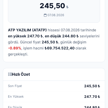
245,50
₺
07.08.2026
ATP YAZILIM (ATATP)
hissesi 07.08.2026 tarihinde
en yüksek 247.70 ₺
,
en düşük 244.80 ₺
seviyelerini
gördü. Güncel fiyat
245,50 ₺
, günlük değişim
-0.89%
, işlem hacmi
₺69.754.522,40
olarak
gerçekleşti.
Hızlı Özet
Son Fiyat
245,50 ₺
En Yüksek
247.70 ₺
En Düşük
244.80 ₺