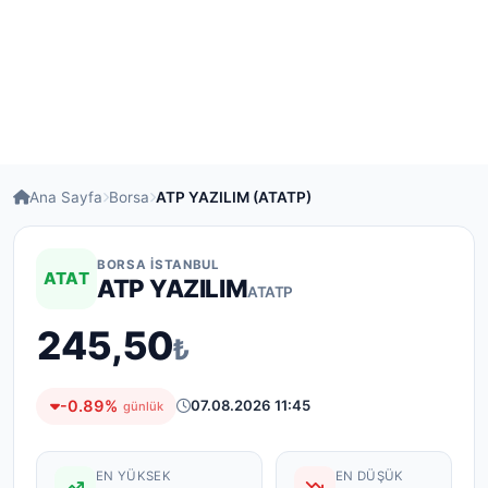
Ana Sayfa
Borsa
ATP YAZILIM (ATATP)
BORSA İSTANBUL
ATAT
ATP YAZILIM
ATATP
245,50
₺
-0.89%
07.08.2026 11:45
günlük
EN YÜKSEK
EN DÜŞÜK