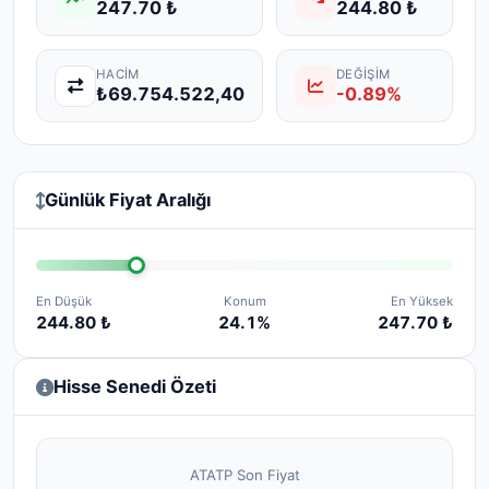
247.70 ₺
244.80 ₺
HACIM
DEĞIŞIM
₺69.754.522,40
-0.89%
Günlük Fiyat Aralığı
En Düşük
Konum
En Yüksek
244.80 ₺
24.1%
247.70 ₺
Hisse Senedi Özeti
ATATP Son Fiyat