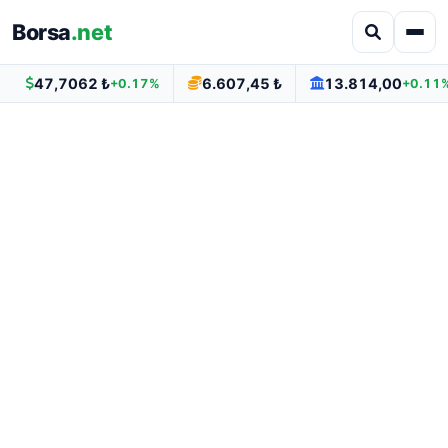
Borsa
.net
47,7062 ₺
6.607,45 ₺
13.814,00
+0.17%
+0.11