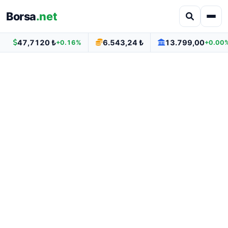
Borsa
.net
47,7120 ₺
6.543,24 ₺
13.799,00
+0.16%
+0.00