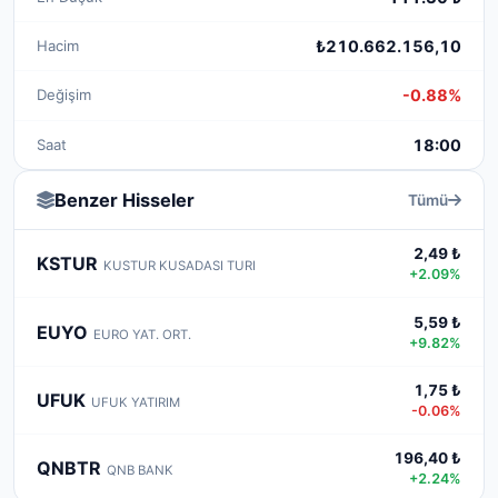
Hacim
₺210.662.156,10
Değişim
-0.88%
Saat
18:00
Benzer Hisseler
Tümü
2,49 ₺
KSTUR
KUSTUR KUSADASI TURI
+2.09%
5,59 ₺
EUYO
EURO YAT. ORT.
+9.82%
1,75 ₺
UFUK
UFUK YATIRIM
-0.06%
196,40 ₺
QNBTR
QNB BANK
+2.24%