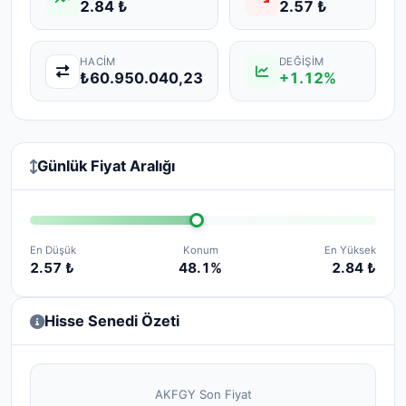
2.84 ₺
2.57 ₺
HACIM
DEĞIŞIM
₺60.950.040,23
+1.12%
Günlük Fiyat Aralığı
En Düşük
Konum
En Yüksek
2.57 ₺
48.1%
2.84 ₺
Hisse Senedi Özeti
AKFGY Son Fiyat