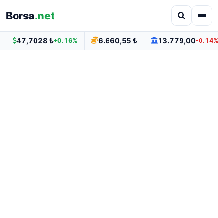
Borsa
.net
47,7028 ₺
6.660,55 ₺
13.779,00
+0.16%
-0.14