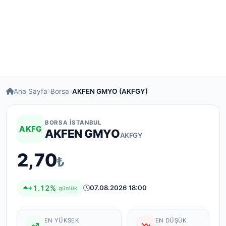
Ana Sayfa
Borsa
AKFEN GMYO (AKFGY)
BORSA İSTANBUL
AKFG
AKFEN GMYO
AKFGY
2,70
₺
+1.12%
07.08.2026 18:00
günlük
EN YÜKSEK
EN DÜŞÜK