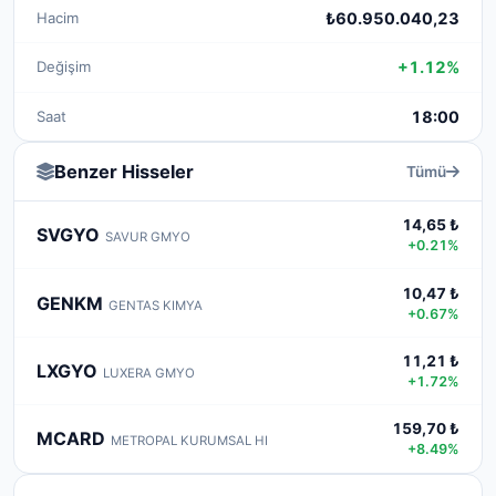
Hacim
₺60.950.040,23
Değişim
+1.12%
Saat
18:00
Benzer Hisseler
Tümü
14,65 ₺
SVGYO
SAVUR GMYO
+0.21%
10,47 ₺
GENKM
GENTAS KIMYA
+0.67%
11,21 ₺
LXGYO
LUXERA GMYO
+1.72%
159,70 ₺
MCARD
METROPAL KURUMSAL HI
+8.49%