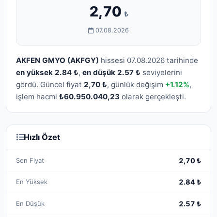
2,70
₺
07.08.2026
AKFEN GMYO (AKFGY)
hissesi 07.08.2026 tarihinde
en yüksek 2.84 ₺
,
en düşük 2.57 ₺
seviyelerini
gördü. Güncel fiyat
2,70 ₺
, günlük değişim
+1.12%
,
işlem hacmi
₺60.950.040,23
olarak gerçekleşti.
Hızlı Özet
Son Fiyat
2,70 ₺
En Yüksek
2.84 ₺
En Düşük
2.57 ₺