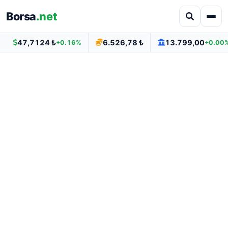
Borsa
.net
47,7124 ₺
6.526,78 ₺
13.799,00
+0.16%
+0.00