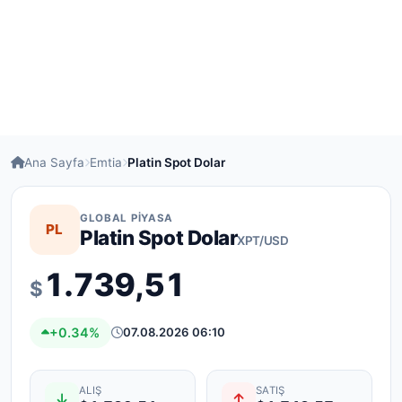
Ana Sayfa
Emtia
Platin Spot Dolar
GLOBAL PIYASA
PL
Platin Spot Dolar
XPT/USD
1.739,51
$
+0.34%
07.08.2026 06:10
ALIŞ
SATIŞ