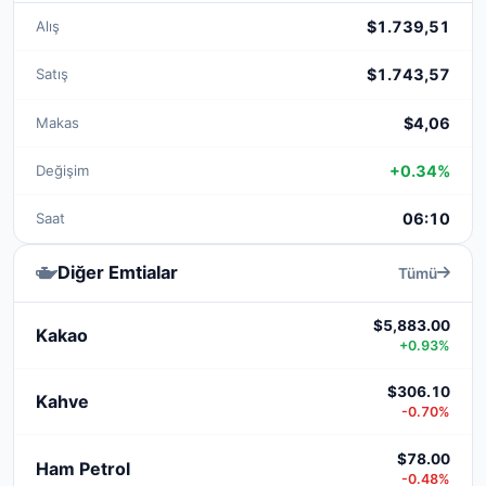
Alış
$1.739,51
Satış
$1.743,57
Makas
$4,06
Değişim
+0.34%
Saat
06:10
Diğer Emtialar
Tümü
$5,883.00
Kakao
+0.93%
$306.10
Kahve
-0.70%
$78.00
Ham Petrol
-0.48%