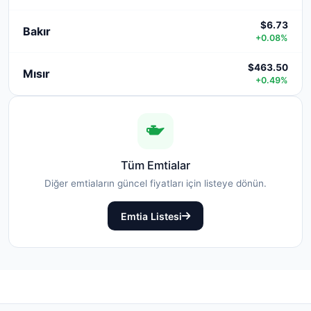
$6.73
Bakır
+0.08%
$463.50
Mısır
+0.49%
Tüm Emtialar
Diğer emtiaların güncel fiyatları için listeye dönün.
Emtia Listesi