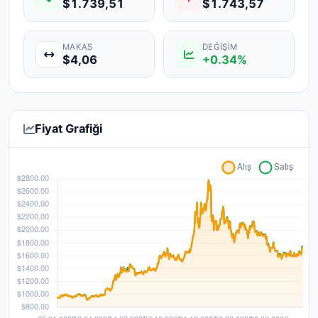
$1.739,51
$1.743,57
MAKAS
DEĞIŞIM
$4,06
+0.34%
Fiyat Grafiği