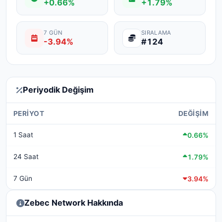
+0.66%
+1.79%
7 GÜN
SIRALAMA
-3.94%
#124
Periyodik Değişim
PERIYOT
DEĞIŞIM
1 Saat
0.66%
24 Saat
1.79%
7 Gün
3.94%
Zebec Network Hakkında