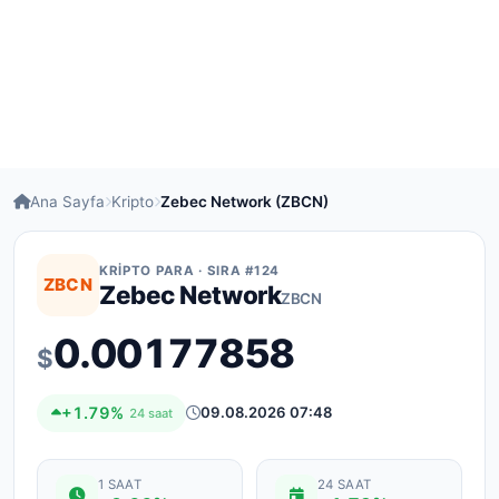
Ana Sayfa
Kripto
Zebec Network (ZBCN)
KRIPTO PARA · SIRA #124
ZBCN
Zebec Network
ZBCN
0.00177858
$
+1.79%
09.08.2026 07:48
24 saat
1 SAAT
24 SAAT