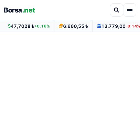
Borsa
.net
47,7028 ₺
6.660,55 ₺
13.779,00
+0.16%
-0.14