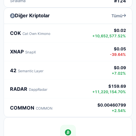
Sıralama
#124
Diğer Kriptolar
Tümü
$0.02
COK
Cat Own Kimono
+10,652,577.52%
$0.05
XNAP
SnapX
-39.64%
$0.09
42
Semantic Layer
+7.02%
$159.69
RADAR
DappRadar
+11,220,154.70%
$0.00460799
COMMON
COMMON
+2.54%