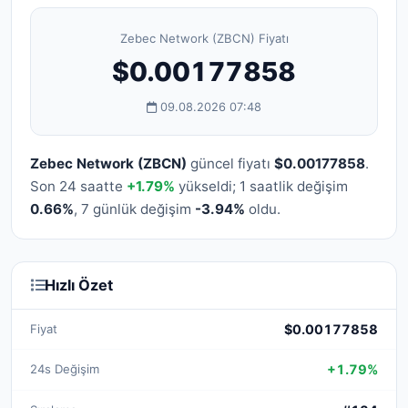
Zebec Network (ZBCN) Fiyatı
$0.00177858
09.08.2026 07:48
Zebec Network (ZBCN)
güncel fiyatı
$0.00177858
.
Son 24 saatte
+1.79%
yükseldi; 1 saatlik değişim
0.66%
, 7 günlük değişim
-3.94%
oldu.
Hızlı Özet
Fiyat
$0.00177858
24s Değişim
+1.79%