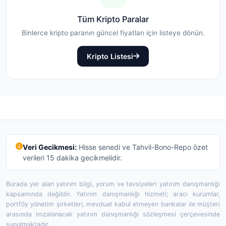
Tüm Kripto Paralar
Binlerce kripto paranın güncel fiyatları için listeye dönün.
Kripto Listesi
Veri Gecikmesi:
Hisse senedi ve Tahvil-Bono-Repo özet
verileri 15 dakika gecikmelidir.
Burada yer alan yatırım bilgi, yorum ve tavsiyeleri yatırım danışmanlığı
kapsamında değildir. Yatırım danışmanlığı hizmeti; aracı kurumlar,
portföy yönetim şirketleri, mevduat kabul etmeyen bankalar ile müşteri
arasında imzalanacak yatırım danışmanlığı sözleşmesi çerçevesinde
sunulmaktadır.