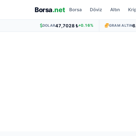
Borsa
.net
Borsa
Döviz
Altın
Kri
47,7028 ₺
6
+0.16%
DOLAR
GRAM ALTIN