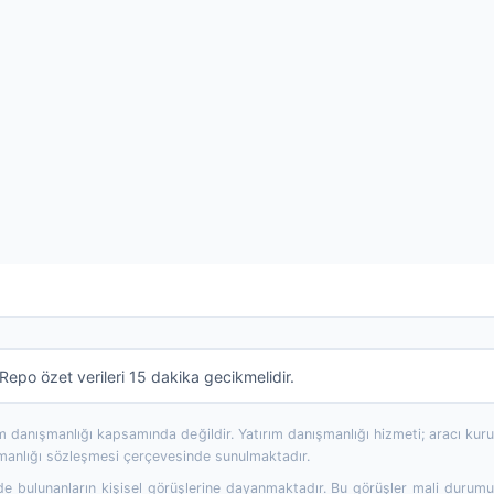
epo özet verileri 15 dakika gecikmelidir.
rım danışmanlığı kapsamında değildir. Yatırım danışmanlığı hizmeti; aracı ku
şmanlığı sözleşmesi çerçevesinde sunulmaktadır.
 bulunanların kişisel görüşlerine dayanmaktadır. Bu görüşler mali durumunuz