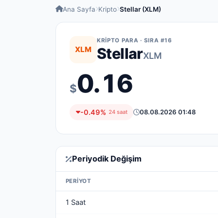
Ana Sayfa
Kripto
Stellar (XLM)
KRIPTO PARA · SIRA #16
XLM
Stellar
XLM
0.16
$
-0.49%
08.08.2026 01:48
24 saat
Periyodik Değişim
PERIYOT
1 Saat