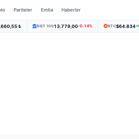
pto
Pariteler
Emtia
Haberler
.660,55 ₺
13.779,00
$64.834
-0.14%
+
BIST 100
BTC