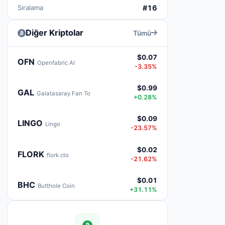
Sıralama
#16
Diğer Kriptolar
Tümü
$0.07
OFN
Openfabric AI
-3.35%
$0.99
GAL
Galatasaray Fan To
+0.28%
$0.09
LINGO
Lingo
-23.57%
$0.02
FLORK
flork cto
-21.62%
$0.01
BHC
Butthole Coin
+31.11%