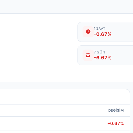
1 SAAT
-0.67%
7 GÜN
-6.67%
DEĞIŞIM
0.67%