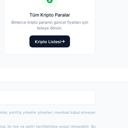
Tüm Kripto Paralar
Binlerce kripto paranın güncel fiyatları için
listeye dönün.
Kripto Listesi
rumlar, portföy yönetim şirketleri, mevduat kabul etmeyen
 ile risk ve getiri tercihlerinize uygun olmayabilir. Bu