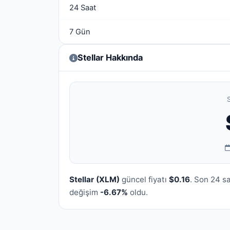
24 Saat
7 Gün
Stellar Hakkında
S
Stellar (XLM)
güncel fiyatı
$0.16
. Son 24 s
değişim
-6.67%
oldu.