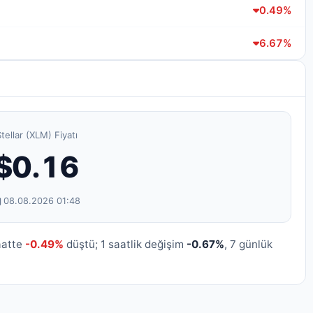
0.49%
6.67%
tellar (XLM) Fiyatı
$0.16
08.08.2026 01:48
aatte
-0.49%
düştü; 1 saatlik değişim
-0.67%
, 7 günlük