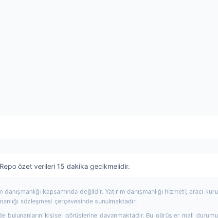
epo özet verileri 15 dakika gecikmelidir.
rım danışmanlığı kapsamında değildir. Yatırım danışmanlığı hizmeti; aracı ku
şmanlığı sözleşmesi çerçevesinde sunulmaktadır.
 bulunanların kişisel görüşlerine dayanmaktadır. Bu görüşler mali durumunuz