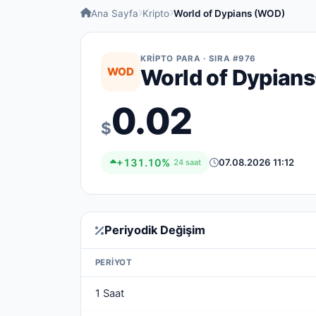
Ana Sayfa
Kripto
World of Dypians (WOD)
KRIPTO PARA · SIRA #976
WOD
World of Dypians
0.02
$
+131.10%
07.08.2026 11:12
24 saat
Periyodik Değişim
PERIYOT
1 Saat