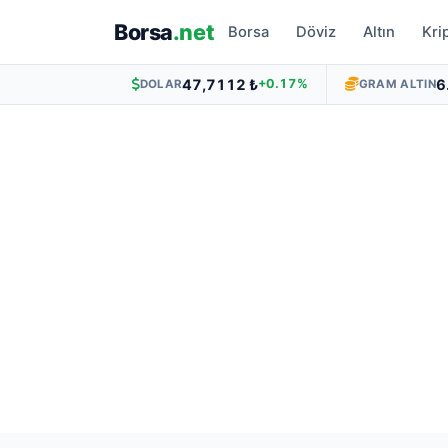
Borsa
.net
Borsa
Döviz
Altın
Kri
47,7112 ₺
6
+0.17%
DOLAR
GRAM ALTIN