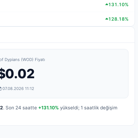
131.10%
128.18%
of Dypians (WOD) Fiyatı
$0.02
07.08.2026 11:12
02
. Son 24 saatte
+131.10%
yükseldi; 1 saatlik değişim