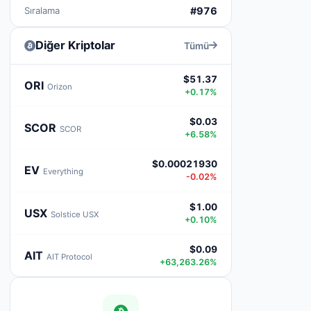
Sıralama
#976
Diğer Kriptolar
Tümü
$51.37
ORI
Orizon
+0.17%
$0.03
SCOR
SCOR
+6.58%
$0.00021930
EV
Everything
-0.02%
$1.00
USX
Solstice USX
+0.10%
$0.09
AIT
AIT Protocol
+63,263.26%