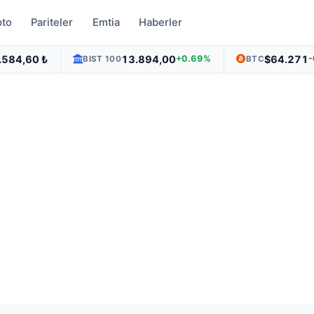
pto
Pariteler
Emtia
Haberler
.584,60 ₺
13.894,00
$64.271
+0.69%
BIST 100
BTC