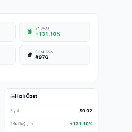
24 SAAT
+131.10%
SIRALAMA
#976
Hızlı Özet
Fiyat
$0.02
24s Değişim
+131.10%