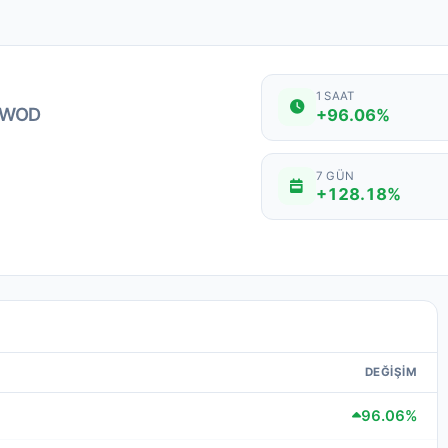
1 SAAT
WOD
+96.06%
7 GÜN
+128.18%
DEĞIŞIM
96.06%