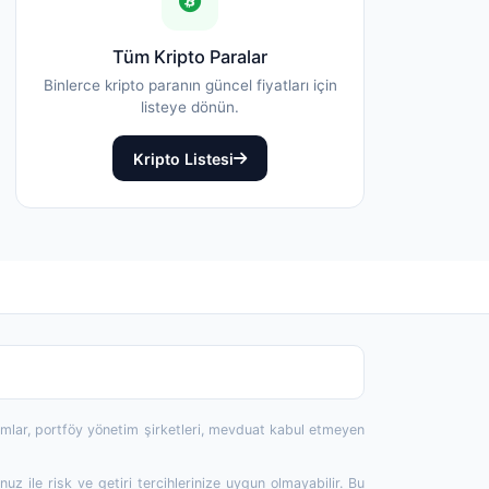
Tüm Kripto Paralar
Binlerce kripto paranın güncel fiyatları için
listeye dönün.
Kripto Listesi
rumlar, portföy yönetim şirketleri, mevduat kabul etmeyen
 ile risk ve getiri tercihlerinize uygun olmayabilir. Bu