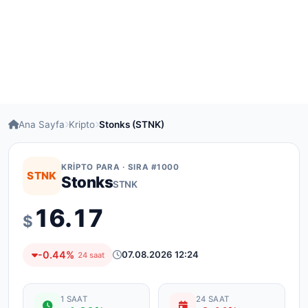
Ana Sayfa
Kripto
Stonks (STNK)
KRIPTO PARA · SIRA #1000
STNK
Stonks
STNK
16.17
$
-0.44%
07.08.2026 12:24
24 saat
1 SAAT
24 SAAT