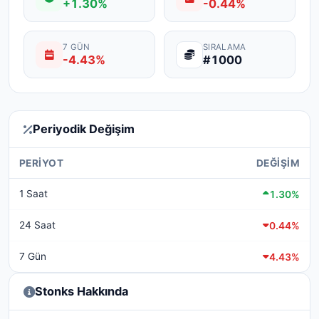
+1.30%
-0.44%
7 GÜN
SIRALAMA
-4.43%
#1000
Periyodik Değişim
PERIYOT
DEĞIŞIM
1 Saat
1.30%
24 Saat
0.44%
7 Gün
4.43%
Stonks Hakkında