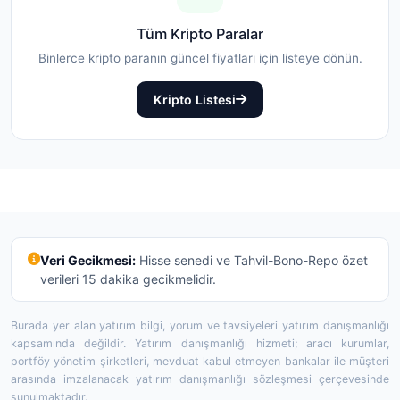
Tüm Kripto Paralar
Binlerce kripto paranın güncel fiyatları için listeye dönün.
Kripto Listesi
Veri Gecikmesi:
Hisse senedi ve Tahvil-Bono-Repo özet
verileri 15 dakika gecikmelidir.
Burada yer alan yatırım bilgi, yorum ve tavsiyeleri yatırım danışmanlığı
kapsamında değildir. Yatırım danışmanlığı hizmeti; aracı kurumlar,
portföy yönetim şirketleri, mevduat kabul etmeyen bankalar ile müşteri
arasında imzalanacak yatırım danışmanlığı sözleşmesi çerçevesinde
sunulmaktadır.