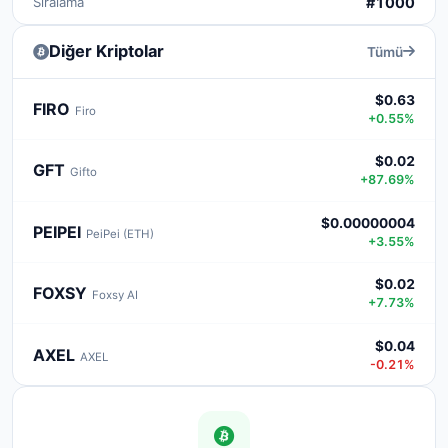
Sıralama
#1000
Diğer Kriptolar
Tümü
$0.63
FIRO
Firo
+0.55%
$0.02
GFT
Gifto
+87.69%
$0.00000004
PEIPEI
PeiPei (ETH)
+3.55%
$0.02
FOXSY
Foxsy AI
+7.73%
$0.04
AXEL
AXEL
-0.21%