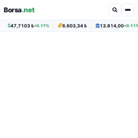
Borsa
.net
47,7103 ₺
6.603,34 ₺
13.814,00
+0.17%
+0.11