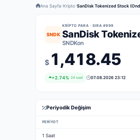
Ana Sayfa
Kripto
SanDisk Tokenized Stock (On
KRIPTO PARA · SIRA #999
SanDisk Tokeniz
SNDK
SNDKon
1,418.45
$
+2.74%
07.08.2026 23:12
24 saat
Periyodik Değişim
PERIYOT
1 Saat