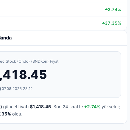
2.74%
37.35%
kında
ed Stock (Ondo) (SNDKon) Fiyatı
,418.45
07.08.2026 23:12
)
güncel fiyatı
$1,418.45
. Son 24 saatte
+2.74%
yükseldi;
7.35%
oldu.