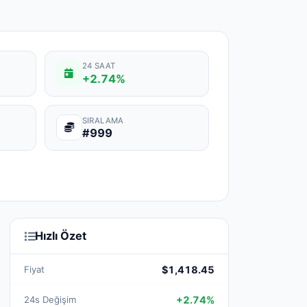
24 SAAT
+2.74%
SIRALAMA
#999
Hızlı Özet
Fiyat
$1,418.45
24s Değişim
+2.74%