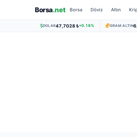
Borsa
.net
Borsa
Döviz
Altın
Kri
47,7028 ₺
6
+0.16%
DOLAR
GRAM ALTIN