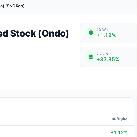
do) (SNDKon)
1 SAAT
ed Stock (Ondo)
+1.12%
7 GÜN
+37.35%
DEĞIŞIM
1.12%