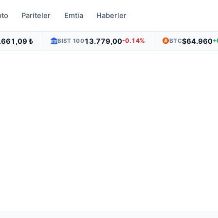
pto
Pariteler
Emtia
Haberler
.661,09 ₺
13.779,00
$64.960
-0.14%
+
BIST 100
BTC