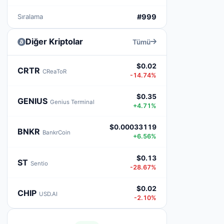
Sıralama
#999
Diğer Kriptolar
Tümü
$0.02
CRTR
CReaToR
-14.74%
$0.35
GENIUS
Genius Terminal
+4.71%
$0.00033119
BNKR
BankrCoin
+6.56%
$0.13
ST
Sentio
-28.67%
$0.02
CHIP
USD.AI
-2.10%