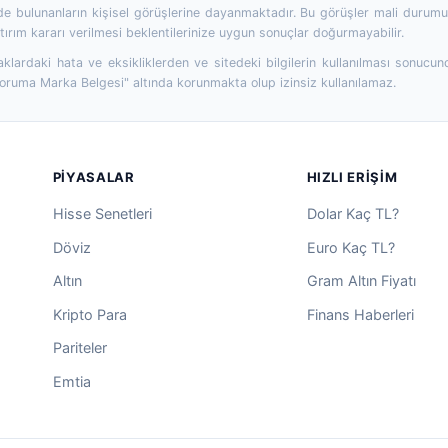
 bulunanların kişisel görüşlerine dayanmaktadır. Bu görüşler mali durumunuz
ırım kararı verilmesi beklentilerinize uygun sonuçlar doğurmayabilir.
aklardaki hata ve eksikliklerden ve sitedeki bilgilerin kullanılması sonucun
Koruma Marka Belgesi" altında korunmakta olup izinsiz kullanılamaz.
PIYASALAR
HIZLI ERIŞIM
Hisse Senetleri
Dolar Kaç TL?
Döviz
Euro Kaç TL?
Altın
Gram Altın Fiyatı
Kripto Para
Finans Haberleri
Pariteler
Emtia