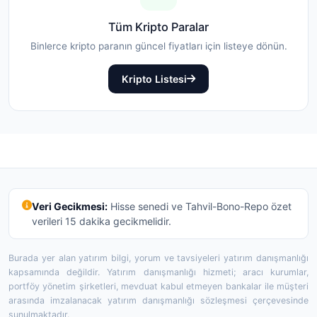
Tüm Kripto Paralar
Binlerce kripto paranın güncel fiyatları için listeye dönün.
Kripto Listesi
Veri Gecikmesi:
Hisse senedi ve Tahvil-Bono-Repo özet
verileri 15 dakika gecikmelidir.
Burada yer alan yatırım bilgi, yorum ve tavsiyeleri yatırım danışmanlığı
kapsamında değildir. Yatırım danışmanlığı hizmeti; aracı kurumlar,
portföy yönetim şirketleri, mevduat kabul etmeyen bankalar ile müşteri
arasında imzalanacak yatırım danışmanlığı sözleşmesi çerçevesinde
sunulmaktadır.