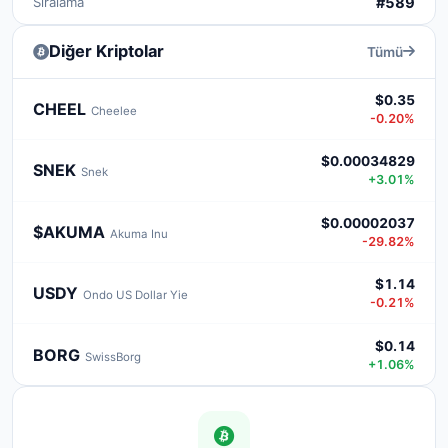
Sıralama
#589
Diğer Kriptolar
Tümü
$0.35
CHEEL
Cheelee
-0.20%
$0.00034829
SNEK
Snek
+3.01%
$0.00002037
$AKUMA
Akuma Inu
-29.82%
$1.14
USDY
Ondo US Dollar Yie
-0.21%
$0.14
BORG
SwissBorg
+1.06%