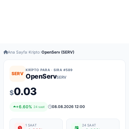
Ana Sayfa
Kripto
OpenServ (SERV)
KRIPTO PARA · SIRA #589
SERV
OpenServ
SERV
0.03
$
+6.60%
08.08.2026 12:00
24 saat
1 SAAT
24 SAAT