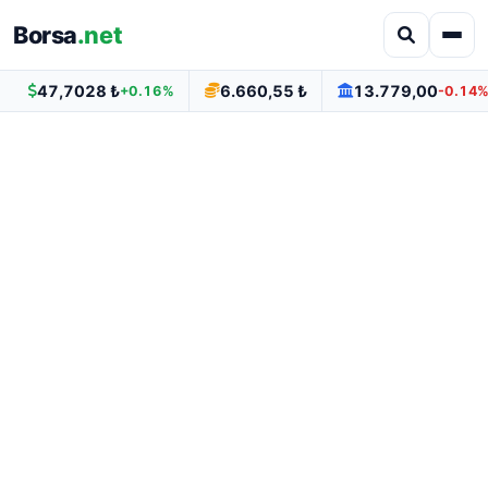
Borsa
.net
47,7028 ₺
6.660,55 ₺
13.779,00
+0.16%
-0.14