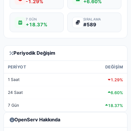
-1.29%
+6.60%
7 GÜN
SIRALAMA
+18.37%
#589
Periyodik Değişim
PERIYOT
DEĞIŞIM
1 Saat
1.29%
24 Saat
6.60%
7 Gün
18.37%
OpenServ Hakkında