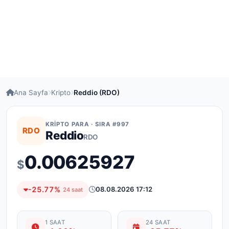
Ana Sayfa
Kripto
Reddio (RDO)
KRIPTO PARA · SIRA #997
RDO
Reddio
RDO
0.00625927
$
-25.77%
08.08.2026 17:12
24 saat
1 SAAT
24 SAAT