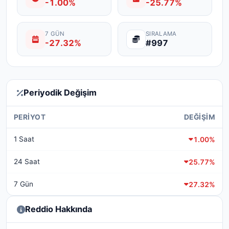
-1.00%
-25.77%
7 GÜN
SIRALAMA
-27.32%
#997
Periyodik Değişim
PERIYOT
DEĞIŞIM
1 Saat
1.00%
24 Saat
25.77%
7 Gün
27.32%
Reddio Hakkında