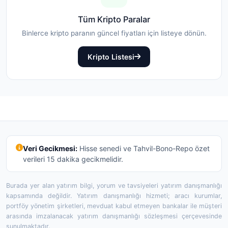
Tüm Kripto Paralar
Binlerce kripto paranın güncel fiyatları için listeye dönün.
Kripto Listesi
Veri Gecikmesi:
Hisse senedi ve Tahvil-Bono-Repo özet
verileri 15 dakika gecikmelidir.
Burada yer alan yatırım bilgi, yorum ve tavsiyeleri yatırım danışmanlığı
kapsamında değildir. Yatırım danışmanlığı hizmeti; aracı kurumlar,
portföy yönetim şirketleri, mevduat kabul etmeyen bankalar ile müşteri
arasında imzalanacak yatırım danışmanlığı sözleşmesi çerçevesinde
sunulmaktadır.