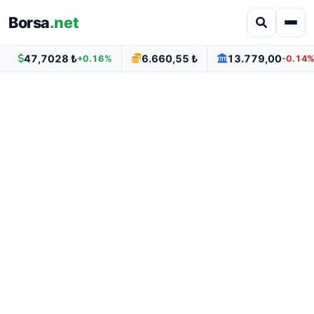
Borsa
.net
47,7028 ₺
6.660,55 ₺
13.779,00
+0.16%
-0.14