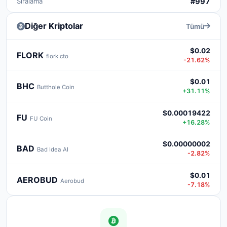
Sıralama
#997
Diğer Kriptolar
Tümü
$0.02
FLORK
flork cto
-21.62%
$0.01
BHC
Butthole Coin
+31.11%
$0.00019422
FU
FU Coin
+16.28%
$0.00000002
BAD
Bad Idea AI
-2.82%
$0.01
AEROBUD
Aerobud
-7.18%