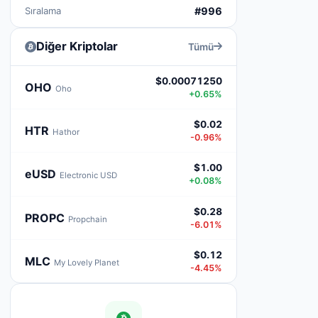
Sıralama
#996
Diğer Kriptolar
Tümü
$0.00071250
OHO
Oho
+0.65%
$0.02
HTR
Hathor
-0.96%
$1.00
eUSD
Electronic USD
+0.08%
$0.28
PROPC
Propchain
-6.01%
$0.12
MLC
My Lovely Planet
-4.45%