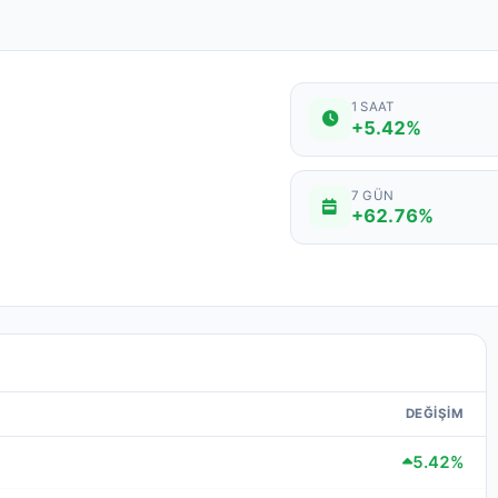
1 SAAT
+5.42%
7 GÜN
+62.76%
DEĞIŞIM
5.42%