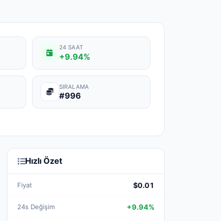
24 SAAT
+9.94%
SIRALAMA
#996
Hızlı Özet
Fiyat
$0.01
24s Değişim
+9.94%