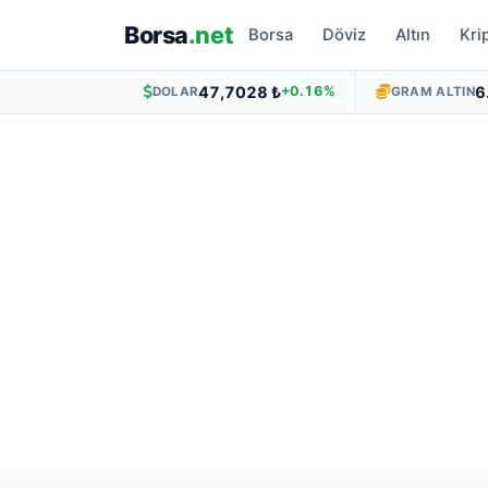
Borsa
.net
Borsa
Döviz
Altın
Kri
47,7028 ₺
6
+0.16%
DOLAR
GRAM ALTIN