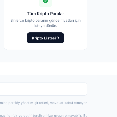
Tüm Kripto Paralar
Binlerce kripto paranın güncel fiyatları için
listeye dönün.
Kripto Listesi
rumlar, portföy yönetim şirketleri, mevduat kabul etmeyen
 ile risk ve getiri tercihlerinize uygun olmayabilir. Bu