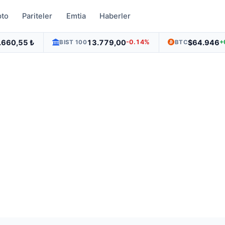
pto
Pariteler
Emtia
Haberler
.660,55 ₺
13.779,00
$64.946
-0.14%
+
BIST 100
BTC