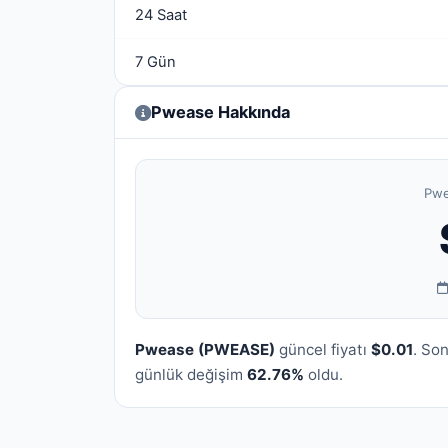
24 Saat
7 Gün
Pwease Hakkında
Pwe
Pwease (PWEASE)
güncel fiyatı
$0.01
. So
günlük değişim
62.76%
oldu.