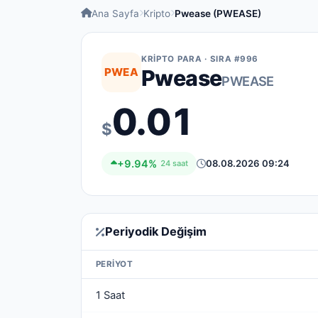
Ana Sayfa
Kripto
Pwease (PWEASE)
KRIPTO PARA · SIRA #996
PWEA
Pwease
PWEASE
0.01
$
+9.94%
08.08.2026 09:24
24 saat
Periyodik Değişim
PERIYOT
1 Saat