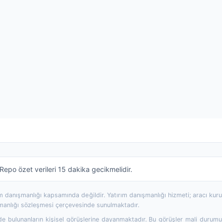
epo özet verileri 15 dakika gecikmelidir.
rım danışmanlığı kapsamında değildir. Yatırım danışmanlığı hizmeti; aracı ku
şmanlığı sözleşmesi çerçevesinde sunulmaktadır.
 bulunanların kişisel görüşlerine dayanmaktadır. Bu görüşler mali durumunuz