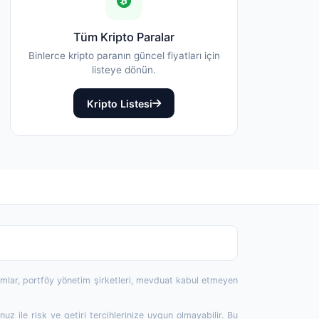
Tüm Kripto Paralar
Binlerce kripto paranın güncel fiyatları için
listeye dönün.
Kripto Listesi
rumlar, portföy yönetim şirketleri, mevduat kabul etmeyen
 ile risk ve getiri tercihlerinize uygun olmayabilir. Bu