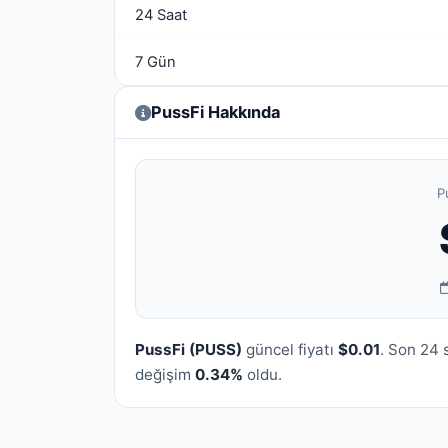
24 Saat
7 Gün
PussFi Hakkında
P
PussFi (PUSS)
güncel fiyatı
$0.01
. Son 24
değişim
0.34%
oldu.