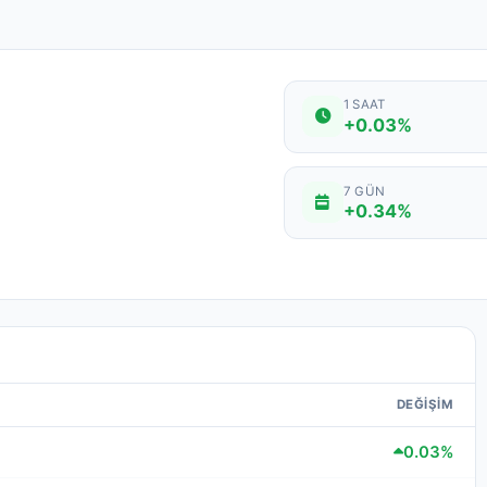
1 SAAT
+0.03%
7 GÜN
+0.34%
DEĞIŞIM
0.03%