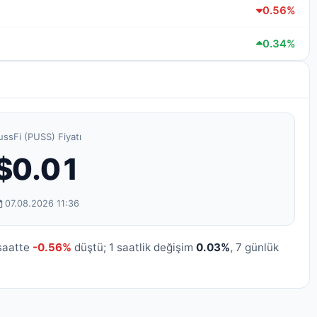
0.56%
0.34%
ussFi (PUSS) Fiyatı
$0.01
07.08.2026 11:36
 saatte
-0.56%
düştü; 1 saatlik değişim
0.03%
, 7 günlük