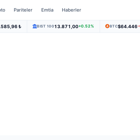
pto
Pariteler
Emtia
Haberler
.585,96 ₺
13.871,00
$64.446
+0.52%
BIST 100
BTC