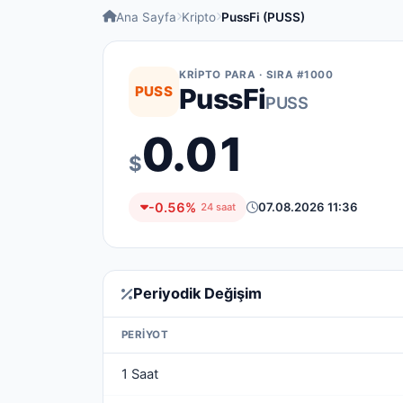
Ana Sayfa
Kripto
PussFi (PUSS)
KRIPTO PARA · SIRA #1000
PUSS
PussFi
PUSS
0.01
$
-0.56%
07.08.2026 11:36
24 saat
Periyodik Değişim
PERIYOT
1 Saat