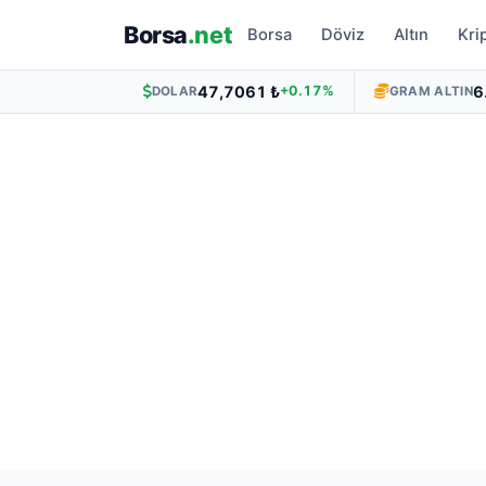
Borsa
.net
Borsa
Döviz
Altın
Kri
47,7061 ₺
6
+0.17%
DOLAR
GRAM ALTIN