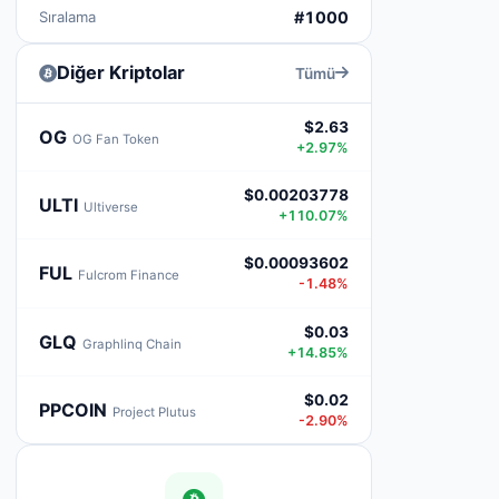
Sıralama
#1000
Diğer Kriptolar
Tümü
$2.63
OG
OG Fan Token
+2.97%
$0.00203778
ULTI
Ultiverse
+110.07%
$0.00093602
FUL
Fulcrom Finance
-1.48%
$0.03
GLQ
Graphlinq Chain
+14.85%
$0.02
PPCOIN
Project Plutus
-2.90%