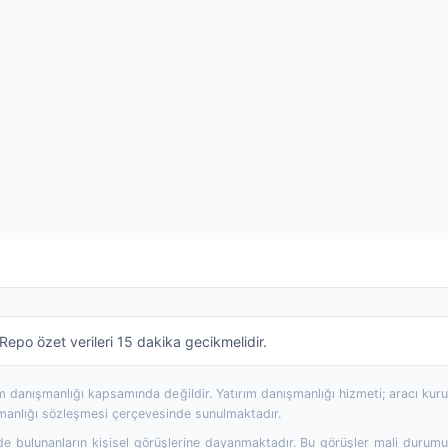
epo özet verileri 15 dakika gecikmelidir.
rım danışmanlığı kapsamında değildir. Yatırım danışmanlığı hizmeti; aracı ku
şmanlığı sözleşmesi çerçevesinde sunulmaktadır.
 bulunanların kişisel görüşlerine dayanmaktadır. Bu görüşler mali durumunuz