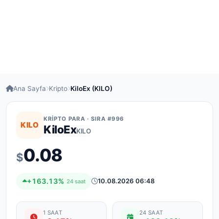
Ana Sayfa
Kripto
KiloEx (KILO)
KRIPTO PARA · SIRA #996
KILO
KiloEx
KILO
0.08
$
+163.13%
10.08.2026 06:48
24 saat
1 SAAT
24 SAAT