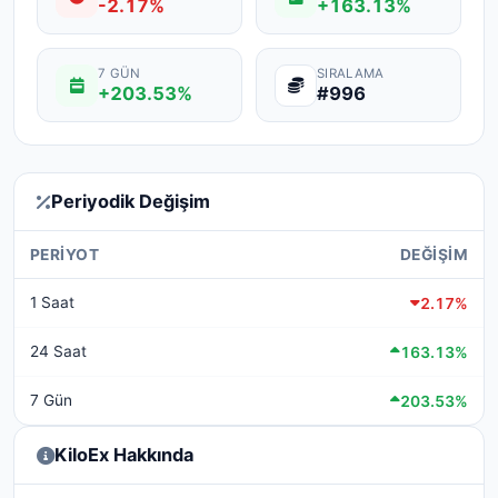
-2.17%
+163.13%
7 GÜN
SIRALAMA
+203.53%
#996
Periyodik Değişim
PERIYOT
DEĞIŞIM
1 Saat
2.17%
24 Saat
163.13%
7 Gün
203.53%
KiloEx Hakkında