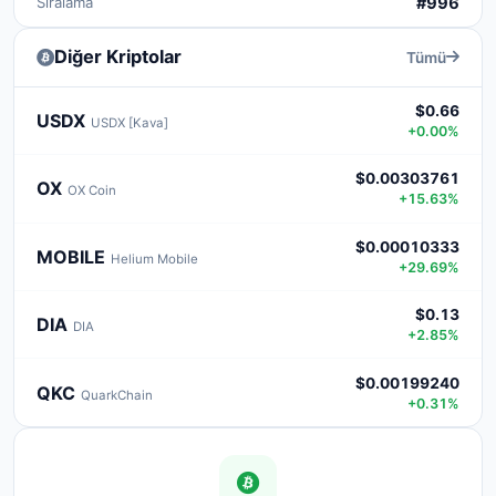
Sıralama
#996
Diğer Kriptolar
Tümü
$0.66
USDX
USDX [Kava]
+0.00%
$0.00303761
OX
OX Coin
+15.63%
$0.00010333
MOBILE
Helium Mobile
+29.69%
$0.13
DIA
DIA
+2.85%
$0.00199240
QKC
QuarkChain
+0.31%