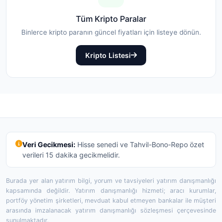
Tüm Kripto Paralar
Binlerce kripto paranın güncel fiyatları için listeye dönün.
Kripto Listesi
Veri Gecikmesi:
Hisse senedi ve Tahvil-Bono-Repo özet
verileri 15 dakika gecikmelidir.
Burada yer alan yatırım bilgi, yorum ve tavsiyeleri yatırım danışmanlığı
kapsamında değildir. Yatırım danışmanlığı hizmeti; aracı kurumlar,
portföy yönetim şirketleri, mevduat kabul etmeyen bankalar ile müşteri
arasında imzalanacak yatırım danışmanlığı sözleşmesi çerçevesinde
sunulmaktadır.