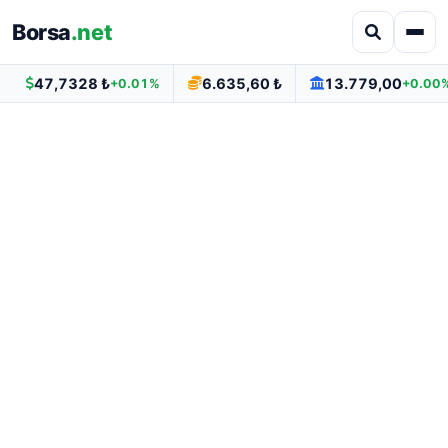
Borsa
.net
47,7328 ₺
6.635,60 ₺
13.779,00
+0.01%
+0.00