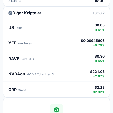
Sıralama
#830
Diğer Kriptolar
Tümü
$0.05
US
Talus
+3.61%
$0.00945606
YEE
Yee Token
+9.70%
$0.30
RAVE
RaveDAO
+0.65%
$221.03
NVDAon
NVIDIA Tokenized S
+2.67%
$2.28
GRP
Grape
+92.92%