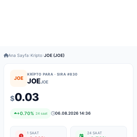
Ana Sayfa
Kripto
JOE (JOE)
KRIPTO PARA · SIRA #830
JOE
JOE
JOE
0.03
$
+0.70%
06.08.2026 14:36
24 saat
1 SAAT
24 SAAT