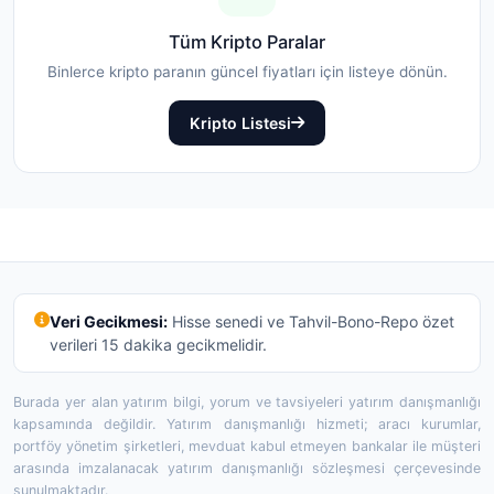
Tüm Kripto Paralar
Binlerce kripto paranın güncel fiyatları için listeye dönün.
Kripto Listesi
Veri Gecikmesi:
Hisse senedi ve Tahvil-Bono-Repo özet
verileri 15 dakika gecikmelidir.
Burada yer alan yatırım bilgi, yorum ve tavsiyeleri yatırım danışmanlığı
kapsamında değildir. Yatırım danışmanlığı hizmeti; aracı kurumlar,
portföy yönetim şirketleri, mevduat kabul etmeyen bankalar ile müşteri
arasında imzalanacak yatırım danışmanlığı sözleşmesi çerçevesinde
sunulmaktadır.