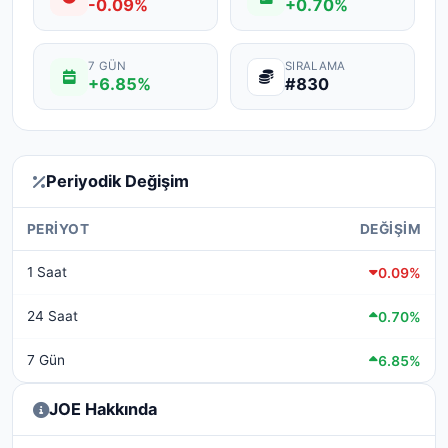
-0.09%
+0.70%
7 GÜN
SIRALAMA
+6.85%
#830
Periyodik Değişim
PERIYOT
DEĞIŞIM
1 Saat
0.09%
24 Saat
0.70%
7 Gün
6.85%
JOE Hakkında