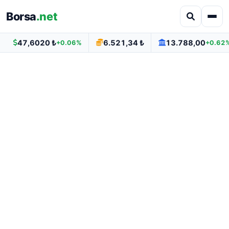
Borsa
.net
47,6020 ₺
6.521,34 ₺
13.788,00
+0.06%
+0.62