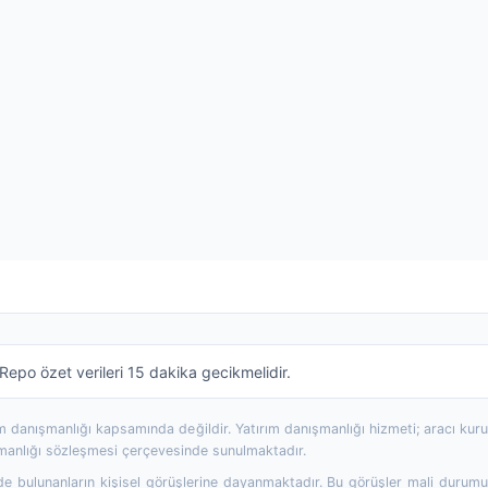
epo özet verileri 15 dakika gecikmelidir.
rım danışmanlığı kapsamında değildir. Yatırım danışmanlığı hizmeti; aracı ku
şmanlığı sözleşmesi çerçevesinde sunulmaktadır.
 bulunanların kişisel görüşlerine dayanmaktadır. Bu görüşler mali durumunuz