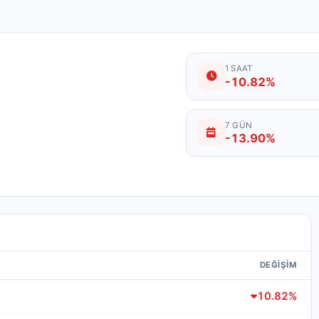
1 SAAT
-10.82%
7 GÜN
-13.90%
DEĞIŞIM
10.82%