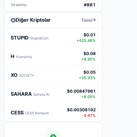
Sıralama
#981
Diğer Kriptolar
Tümü
$0.01
STUPID
StupidCoin
+420.46%
$0.08
H
Humanity
+6.95%
$0.05
XO
XOCIETY
+35.33%
$0.00847961
SAHARA
Sahara AI
+6.05%
$0.00309192
CESS
CESS Network
-3.47%