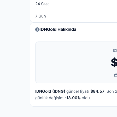
24 Saat
7 Gün
IDNGold Hakkında
ID
IDNGold (IDNG)
güncel fiyatı
$84.57
. Son 
günlük değişim
-13.90%
oldu.