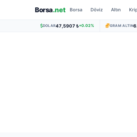
Borsa
.net
Borsa
Döviz
Altın
Kri
47,5907 ₺
6
+0.02%
DOLAR
GRAM ALTIN