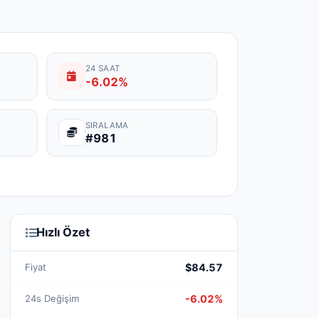
24 SAAT
-6.02%
SIRALAMA
#981
Hızlı Özet
Fiyat
$84.57
24s Değişim
-6.02%