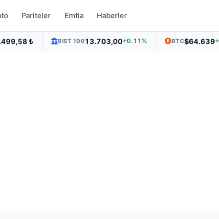
pto
Pariteler
Emtia
Haberler
.499,58 ₺
13.703,00
$64.639
+0.11%
BIST 100
BTC