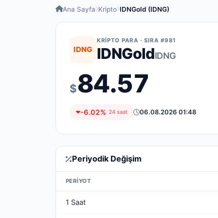
Ana Sayfa
Kripto
IDNGold (IDNG)
KRIPTO PARA · SIRA #981
IDNG
IDNGold
IDNG
84.57
$
-6.02%
06.08.2026 01:48
24 saat
Periyodik Değişim
PERIYOT
1 Saat