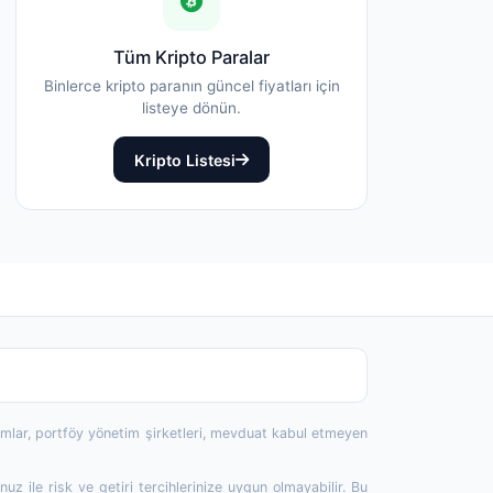
Tüm Kripto Paralar
Binlerce kripto paranın güncel fiyatları için
listeye dönün.
Kripto Listesi
rumlar, portföy yönetim şirketleri, mevduat kabul etmeyen
 ile risk ve getiri tercihlerinize uygun olmayabilir. Bu