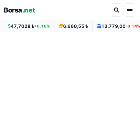
Borsa
.net
47,7028 ₺
6.660,55 ₺
13.779,00
+0.16%
-0.14