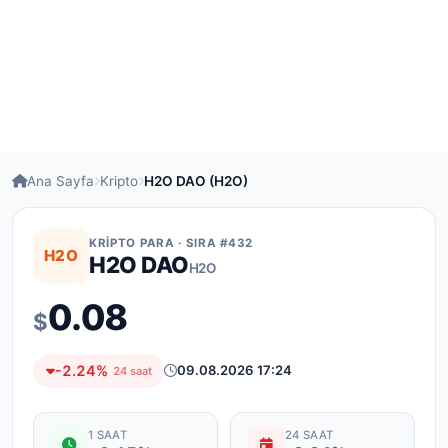
Ana Sayfa
Kripto
H2O DAO (H2O)
KRIPTO PARA · SIRA #432
H2O
H2O DAO
H2O
0.08
$
-2.24%
09.08.2026 17:24
24 saat
1 SAAT
24 SAAT