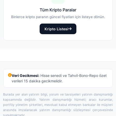
Tüm Kripto Paralar
Binlerce kripto paranın güncel fiyatları için listeye dönün.
Kripto Listesi
Veri Gecikmesi:
Hisse senedi ve Tahvil-Bono-Repo özet
verileri 15 dakika gecikmelidir.
Burada yer alan yatırım bilgi, yorum ve tavsiyeleri yatırım danışmanlığı
kapsamında değildir. Yatırım danışmanlığı hizmeti; aracı kurumlar,
portföy yönetim şirketleri, mevduat kabul etmeyen bankalar ile müşteri
arasında imzalanacak yatırım danışmanlığı sözleşmesi çerçevesinde
sunulmaktadır.