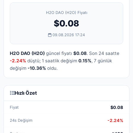
H2O DAO (H2O) Fiyatı
$0.08
09.08.2026 17:24
H2O DAO (H2O)
güncel fiyatı
$0.08
. Son 24 saatte
-2.24%
düştü; 1 saatlik değişim
0.15%
, 7 günlük
değişim
-10.36%
oldu.
Hızlı Özet
Fiyat
$0.08
24s Değişim
-2.24%