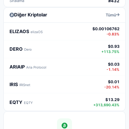
Sıralama
#432
Diğer Kriptolar
Tümü
$0.00106762
ELIZAOS
elizaOS
-0.83%
$0.93
DERO
Dero
+113.75%
$0.03
ARIAIP
Aria Protocol
-1.14%
$0.01
IRIS
IRISnet
-20.14%
$13.29
EQTY
EQTY
+313,690.43%