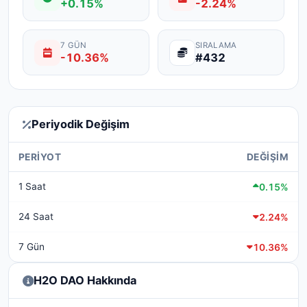
+0.15%
-2.24%
7 GÜN
SIRALAMA
-10.36%
#432
Periyodik Değişim
PERIYOT
DEĞIŞIM
1 Saat
0.15%
24 Saat
2.24%
7 Gün
10.36%
H2O DAO Hakkında