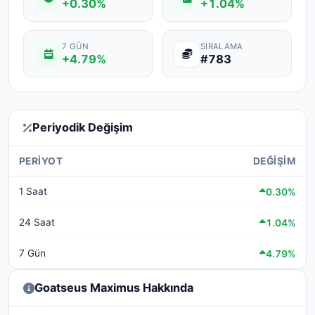
+0.30%
+1.04%
7 GÜN
SIRALAMA
+4.79%
#783
Periyodik Değişim
PERIYOT
DEĞIŞIM
1 Saat
0.30%
24 Saat
1.04%
7 Gün
4.79%
Goatseus Maximus Hakkında