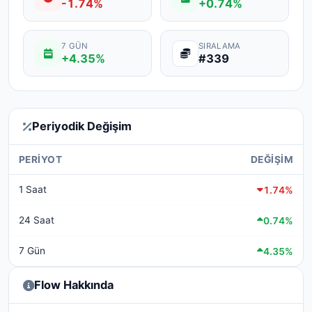
-1.74%
+0.74%
7 GÜN
SIRALAMA
+4.35%
#339
Periyodik Değişim
PERIYOT
DEĞIŞIM
1 Saat
1.74%
24 Saat
0.74%
7 Gün
4.35%
Flow Hakkında