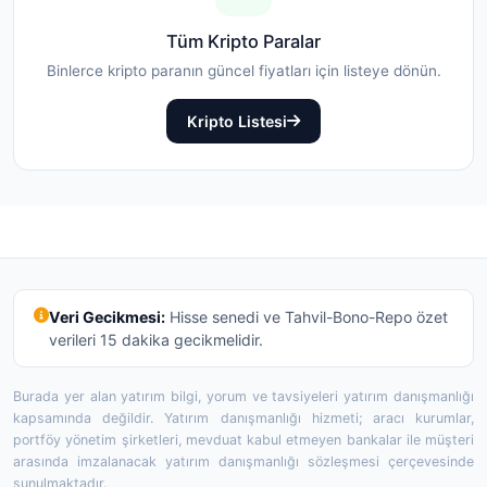
Tüm Kripto Paralar
Binlerce kripto paranın güncel fiyatları için listeye dönün.
Kripto Listesi
Veri Gecikmesi:
Hisse senedi ve Tahvil-Bono-Repo özet
verileri 15 dakika gecikmelidir.
Burada yer alan yatırım bilgi, yorum ve tavsiyeleri yatırım danışmanlığı
kapsamında değildir. Yatırım danışmanlığı hizmeti; aracı kurumlar,
portföy yönetim şirketleri, mevduat kabul etmeyen bankalar ile müşteri
arasında imzalanacak yatırım danışmanlığı sözleşmesi çerçevesinde
sunulmaktadır.