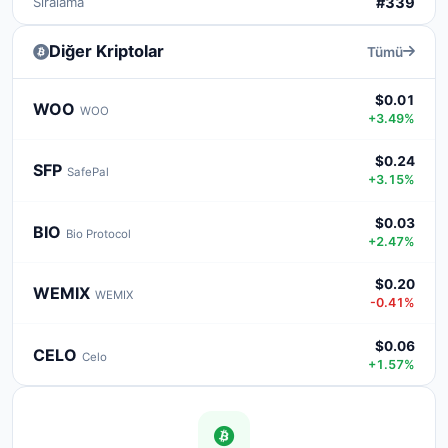
Sıralama
#339
Diğer Kriptolar
Tümü
$0.01
WOO
WOO
+3.49%
$0.24
SFP
SafePal
+3.15%
$0.03
BIO
Bio Protocol
+2.47%
$0.20
WEMIX
WEMIX
-0.41%
$0.06
CELO
Celo
+1.57%