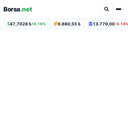
Borsa
.net
47,7028 ₺
6.660,55 ₺
13.779,00
+0.16%
-0.14