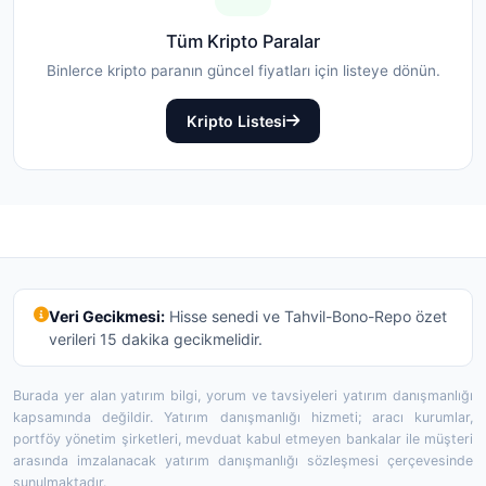
Tüm Kripto Paralar
Binlerce kripto paranın güncel fiyatları için listeye dönün.
Kripto Listesi
Veri Gecikmesi:
Hisse senedi ve Tahvil-Bono-Repo özet
verileri 15 dakika gecikmelidir.
Burada yer alan yatırım bilgi, yorum ve tavsiyeleri yatırım danışmanlığı
kapsamında değildir. Yatırım danışmanlığı hizmeti; aracı kurumlar,
portföy yönetim şirketleri, mevduat kabul etmeyen bankalar ile müşteri
arasında imzalanacak yatırım danışmanlığı sözleşmesi çerçevesinde
sunulmaktadır.