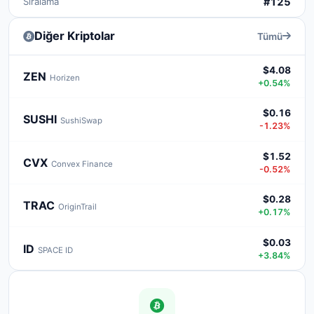
Sıralama
#125
Diğer Kriptolar
Tümü
$4.08
ZEN
Horizen
+0.54%
$0.16
SUSHI
SushiSwap
-1.23%
$1.52
CVX
Convex Finance
-0.52%
$0.28
TRAC
OriginTrail
+0.17%
$0.03
ID
SPACE ID
+3.84%