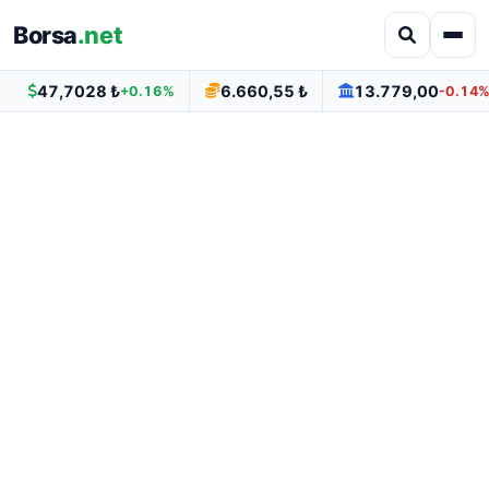
Borsa
.net
47,7028 ₺
6.660,55 ₺
13.779,00
+0.16%
-0.14