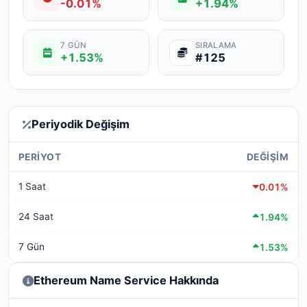
-0.01%
+1.94%
7 GÜN
SIRALAMA
+1.53%
#125
Periyodik Değişim
PERIYOT
DEĞIŞIM
1 Saat
0.01%
24 Saat
1.94%
7 Gün
1.53%
Ethereum Name Service Hakkında