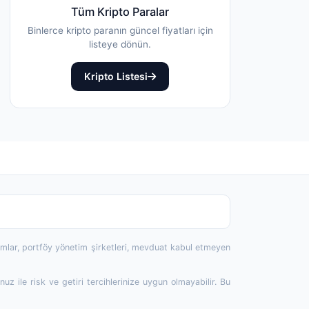
Tüm Kripto Paralar
Binlerce kripto paranın güncel fiyatları için
listeye dönün.
Kripto Listesi
rumlar, portföy yönetim şirketleri, mevduat kabul etmeyen
 ile risk ve getiri tercihlerinize uygun olmayabilir. Bu