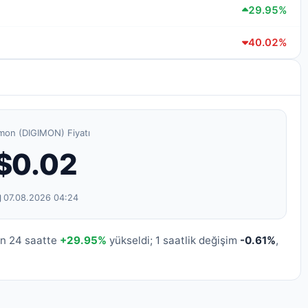
29.95%
40.02%
mon (DIGIMON) Fiyatı
$0.02
07.08.2026 04:24
on 24 saatte
+29.95%
yükseldi; 1 saatlik değişim
-0.61%
,