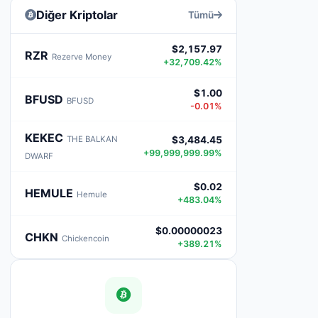
Diğer Kriptolar
Tümü
$2,157.97
RZR
Rezerve Money
+32,709.42%
$1.00
BFUSD
BFUSD
-0.01%
KEKEC
THE BALKAN
$3,484.45
+99,999,999.99%
DWARF
$0.02
HEMULE
Hemule
+483.04%
$0.00000023
CHKN
Chickencoin
+389.21%