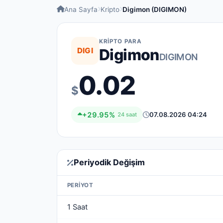
Ana Sayfa
Kripto
Digimon (DIGIMON)
KRIPTO PARA
DIGI
Digimon
DIGIMON
0.02
$
+29.95%
07.08.2026 04:24
24 saat
Periyodik Değişim
PERIYOT
1 Saat