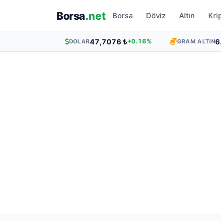
Borsa
.net
Borsa
Döviz
Altın
Kri
47,7076 ₺
6
+0.16%
DOLAR
GRAM ALTIN