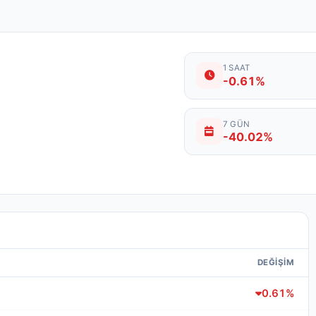
1 SAAT
-0.61%
7 GÜN
-40.02%
DEĞIŞIM
0.61%