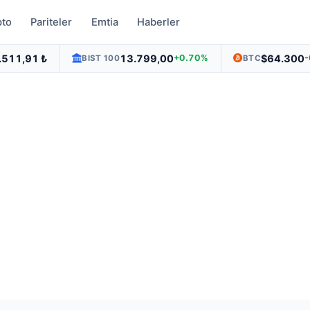
pto
Pariteler
Emtia
Haberler
.511,91 ₺
13.799,00
$64.300
+0.70%
BIST 100
BTC