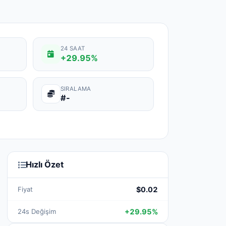
24 SAAT
+29.95%
SIRALAMA
#-
Hızlı Özet
Fiyat
$0.02
24s Değişim
+29.95%