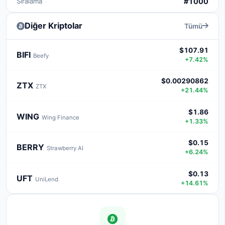
Sıralama
#1000
Diğer Kriptolar
Tümü
$107.91
BIFI
Beefy
+7.42%
$0.00290862
ZTX
ZTX
+21.44%
$1.86
WING
Wing Finance
+1.33%
$0.15
BERRY
Strawberry AI
+6.24%
$0.13
UFT
UniLend
+14.61%