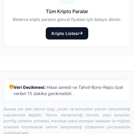
Tüm Kripto Paralar
Binlerce kripto paranın güncel fiyatları için listeye dönün.
Kripto Listesi
Veri Gecikmesi:
Hisse senedi ve Tahvil-Bono-Repo özet
verileri 15 dakika gecikmelidir.
Burada yer alan yatırım bilgi, yorum ve tavsiyeleri yatırım danışmanlığı
kapsamında değildir. Yatırım danışmanlığı hizmeti; aracı kurumlar,
portföy yönetim şirketleri, mevduat kabul etmeyen bankalar ile müşteri
arasında imzalanacak yatırım danışmanlığı sözleşmesi çerçevesinde
sunulmaktadır.