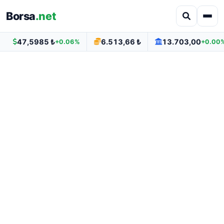
Borsa
.net
47,5985 ₺
6.513,66 ₺
13.703,00
+0.06%
+0.00