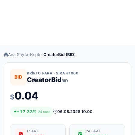
Ana Sayfa
Kripto
CreatorBid (BID)
KRIPTO PARA · SIRA #1000
BID
CreatorBid
BID
0.04
$
+17.33%
06.08.2026 10:00
24 saat
1 SAAT
24 SAAT