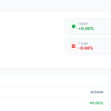
1 SAAT
+0.00%
7 GÜN
-0.06%
DEĞIŞIM
0.00%