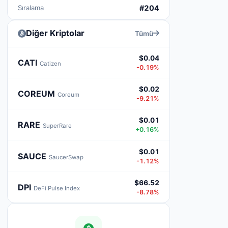
Sıralama
#204
Diğer Kriptolar
Tümü
$0.04
CATI
Catizen
-0.19%
$0.02
COREUM
Coreum
-9.21%
$0.01
RARE
SuperRare
+0.16%
$0.01
SAUCE
SaucerSwap
-1.12%
$66.52
DPI
DeFi Pulse Index
-8.78%