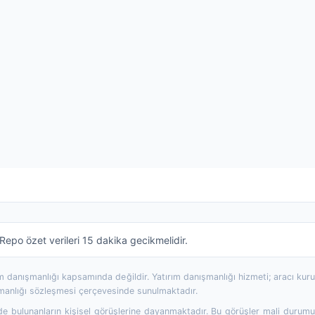
epo özet verileri 15 dakika gecikmelidir.
rım danışmanlığı kapsamında değildir. Yatırım danışmanlığı hizmeti; aracı ku
şmanlığı sözleşmesi çerçevesinde sunulmaktadır.
 bulunanların kişisel görüşlerine dayanmaktadır. Bu görüşler mali durumunuz