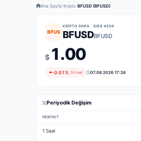
Ana Sayfa
Kripto
BFUSD (BFUSD)
KRIPTO PARA · SIRA #204
BFUS
BFUSD
BFUSD
1.00
$
-0.01%
07.08.2026 17:36
24 saat
Periyodik Değişim
PERIYOT
1 Saat