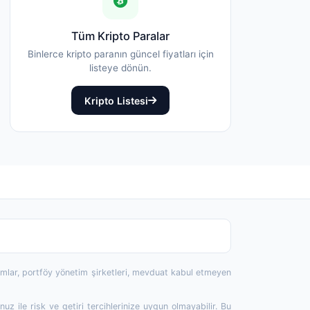
Tüm Kripto Paralar
Binlerce kripto paranın güncel fiyatları için
listeye dönün.
Kripto Listesi
rumlar, portföy yönetim şirketleri, mevduat kabul etmeyen
 ile risk ve getiri tercihlerinize uygun olmayabilir. Bu