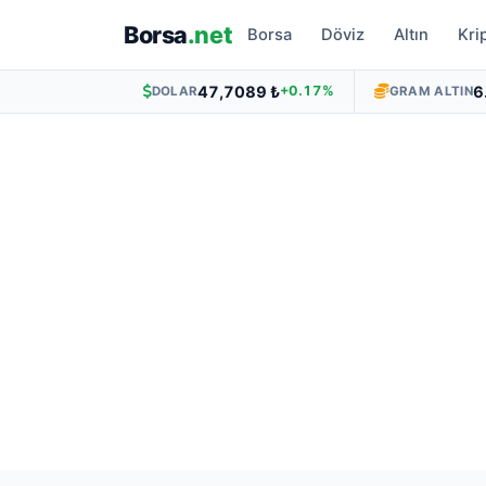
Borsa
.net
Borsa
Döviz
Altın
Kri
47,7089 ₺
6
+0.17%
DOLAR
GRAM ALTIN