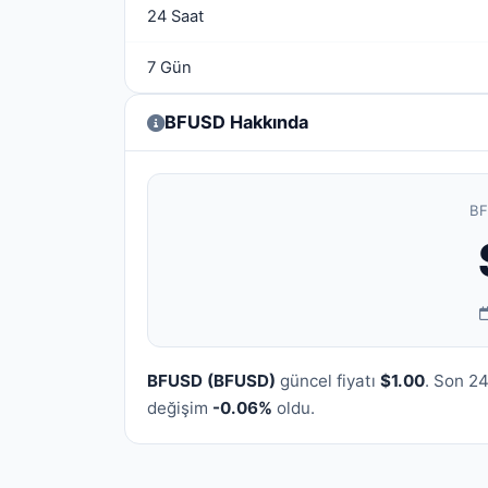
24 Saat
7 Gün
BFUSD Hakkında
BF
BFUSD (BFUSD)
güncel fiyatı
$1.00
. Son 2
değişim
-0.06%
oldu.