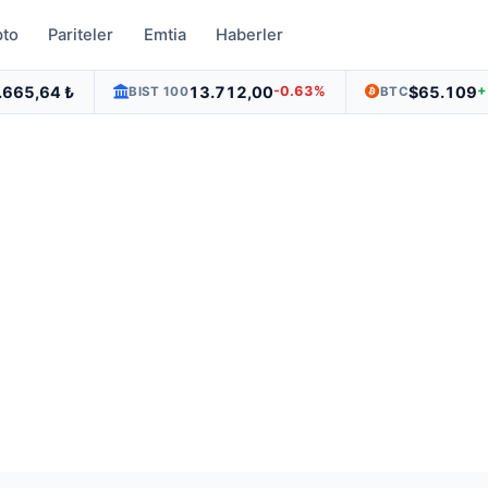
pto
Pariteler
Emtia
Haberler
.665,64 ₺
13.712,00
$65.109
-0.63%
+
BIST 100
BTC