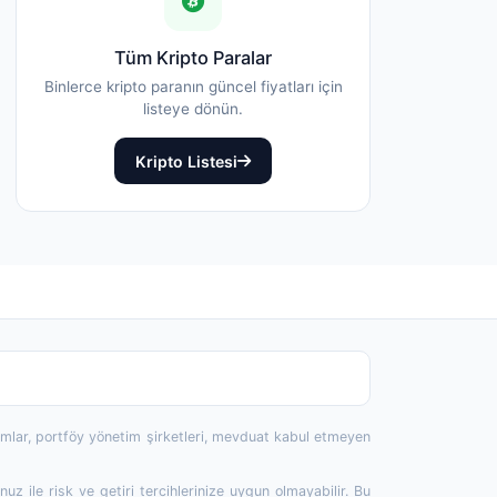
Tüm Kripto Paralar
Binlerce kripto paranın güncel fiyatları için
listeye dönün.
Kripto Listesi
rumlar, portföy yönetim şirketleri, mevduat kabul etmeyen
 ile risk ve getiri tercihlerinize uygun olmayabilir. Bu