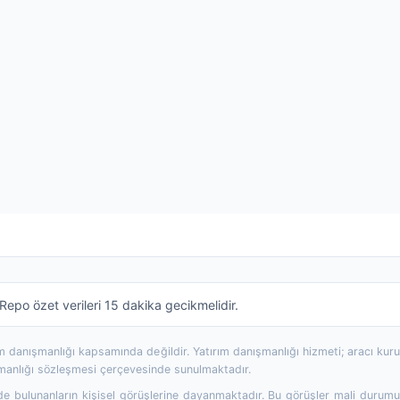
epo özet verileri 15 dakika gecikmelidir.
rım danışmanlığı kapsamında değildir. Yatırım danışmanlığı hizmeti; aracı ku
şmanlığı sözleşmesi çerçevesinde sunulmaktadır.
 bulunanların kişisel görüşlerine dayanmaktadır. Bu görüşler mali durumunuz