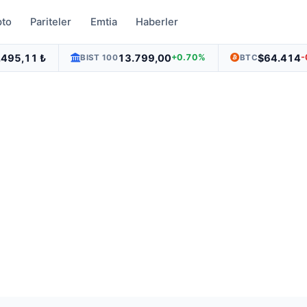
pto
Pariteler
Emtia
Haberler
.495,11 ₺
13.799,00
$64.414
+0.70%
-
BIST 100
BTC