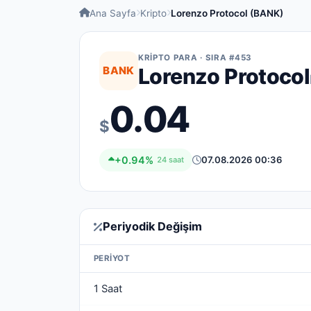
Ana Sayfa
Kripto
Lorenzo Protocol (BANK)
KRIPTO PARA · SIRA #453
BANK
Lorenzo Protocol
0.04
$
+0.94%
07.08.2026 00:36
24 saat
Periyodik Değişim
PERIYOT
1 Saat