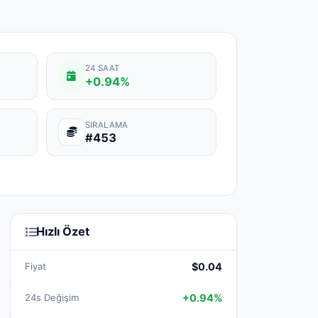
24 SAAT
+0.94%
SIRALAMA
#453
Hızlı Özet
Fiyat
$0.04
24s Değişim
+0.94%