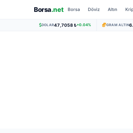
Borsa
.net
Borsa
Döviz
Altın
Kri
47,7058 ₺
6
+0.04%
DOLAR
GRAM ALTIN