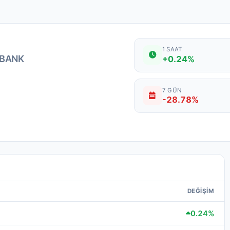
1 SAAT
BANK
+0.24%
7 GÜN
-28.78%
DEĞIŞIM
0.24%