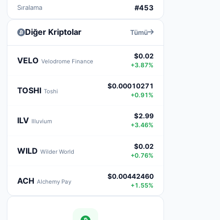
Sıralama
#453
Diğer Kriptolar
Tümü
$0.02
VELO
Velodrome Finance
+3.87%
$0.00010271
TOSHI
Toshi
+0.91%
$2.99
ILV
Illuvium
+3.46%
$0.02
WILD
Wilder World
+0.76%
$0.00442460
ACH
Alchemy Pay
+1.55%