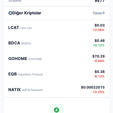
Sıralama
#477
Diğer Kriptolar
Tümü
$0.03
LCAT
Lion Cat
-12.56%
$0.46
BDCA
BitDCA
+0.12%
$70.29
GOHOME
GOHOME
-0.09%
$0.38
EQB
Equilibria Finance
-6.12%
$0.00022015
NATIX
NATIX Network
-12.25%