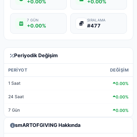
+0.00%
+0.00%
7 GÜN
SIRALAMA
+0.00%
#477
Periyodik Değişim
PERIYOT
DEĞIŞIM
1 Saat
0.00%
24 Saat
0.00%
7 Gün
0.00%
smARTOFGIVING Hakkında