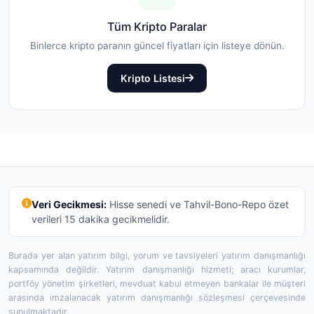
Tüm Kripto Paralar
Binlerce kripto paranın güncel fiyatları için listeye dönün.
Kripto Listesi
Veri Gecikmesi:
Hisse senedi ve Tahvil-Bono-Repo özet
verileri 15 dakika gecikmelidir.
Burada yer alan yatırım bilgi, yorum ve tavsiyeleri yatırım danışmanlığı
kapsamında değildir. Yatırım danışmanlığı hizmeti; aracı kurumlar,
portföy yönetim şirketleri, mevduat kabul etmeyen bankalar ile müşteri
arasında imzalanacak yatırım danışmanlığı sözleşmesi çerçevesinde
sunulmaktadır.