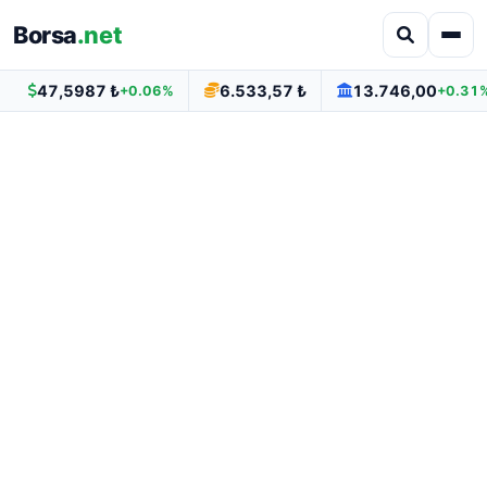
Borsa
.net
47,5987 ₺
6.533,57 ₺
13.746,00
+0.06%
+0.31