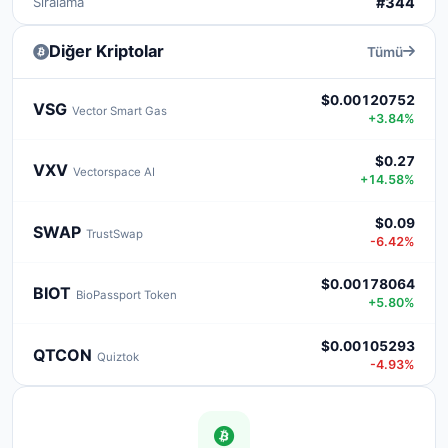
Sıralama
#344
Diğer Kriptolar
Tümü
$0.00120752
VSG
Vector Smart Gas
+3.84%
$0.27
VXV
Vectorspace AI
+14.58%
$0.09
SWAP
TrustSwap
-6.42%
$0.00178064
BIOT
BioPassport Token
+5.80%
$0.00105293
QTCON
Quiztok
-4.93%