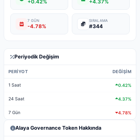
+0.42%
+4.37%
7 GÜN
SIRALAMA
-4.78%
#344
Periyodik Değişim
PERIYOT
DEĞIŞIM
1 Saat
0.42%
24 Saat
4.37%
7 Gün
4.78%
Alaya Governance Token Hakkında