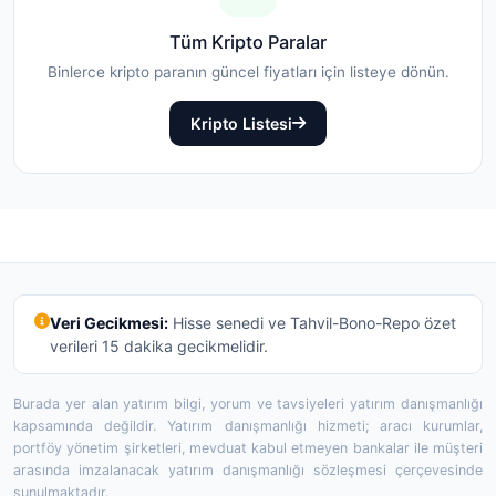
Tüm Kripto Paralar
Binlerce kripto paranın güncel fiyatları için listeye dönün.
Kripto Listesi
Veri Gecikmesi:
Hisse senedi ve Tahvil-Bono-Repo özet
verileri 15 dakika gecikmelidir.
Burada yer alan yatırım bilgi, yorum ve tavsiyeleri yatırım danışmanlığı
kapsamında değildir. Yatırım danışmanlığı hizmeti; aracı kurumlar,
portföy yönetim şirketleri, mevduat kabul etmeyen bankalar ile müşteri
arasında imzalanacak yatırım danışmanlığı sözleşmesi çerçevesinde
sunulmaktadır.