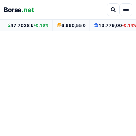
Borsa
.net
47,7028 ₺
6.660,55 ₺
13.779,00
+0.16%
-0.14