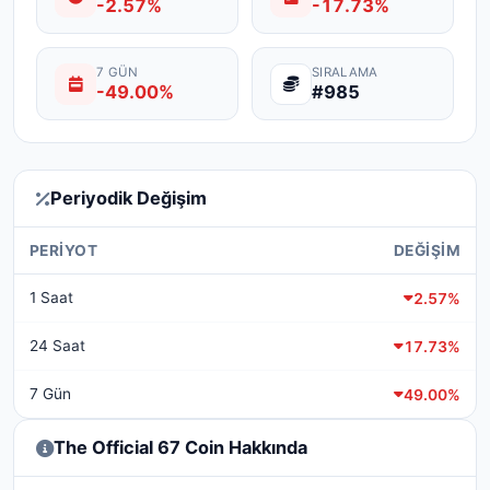
-2.57%
-17.73%
7 GÜN
SIRALAMA
-49.00%
#985
Periyodik Değişim
PERIYOT
DEĞIŞIM
1 Saat
2.57%
24 Saat
17.73%
7 Gün
49.00%
The Official 67 Coin Hakkında