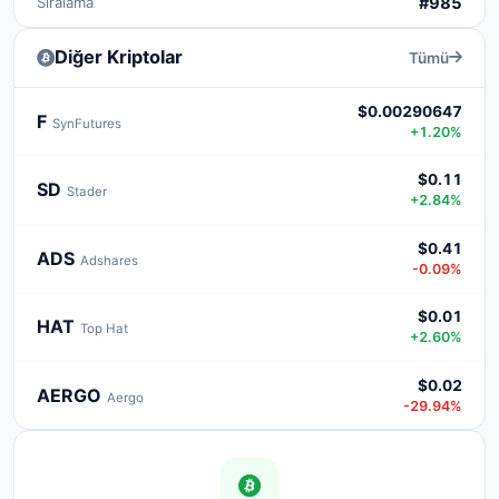
Sıralama
#985
Diğer Kriptolar
Tümü
$0.00290647
F
SynFutures
+1.20%
$0.11
SD
Stader
+2.84%
$0.41
ADS
Adshares
-0.09%
$0.01
HAT
Top Hat
+2.60%
$0.02
AERGO
Aergo
-29.94%