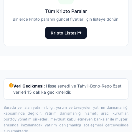
Tüm Kripto Paralar
Binlerce kripto paranın güncel fiyatları için listeye dönün.
Kripto Listesi
Veri Gecikmesi:
Hisse senedi ve Tahvil-Bono-Repo özet
verileri 15 dakika gecikmelidir.
Burada yer alan yatırım bilgi, yorum ve tavsiyeleri yatırım danışmanlığı
kapsamında değildir. Yatırım danışmanlığı hizmeti; aracı kurumlar,
portföy yönetim şirketleri, mevduat kabul etmeyen bankalar ile müşteri
arasında imzalanacak yatırım danışmanlığı sözleşmesi çerçevesinde
sunulmaktadır.