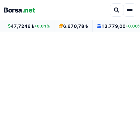
Borsa
.net
47,7246 ₺
6.670,78 ₺
13.779,00
+0.01%
+0.00